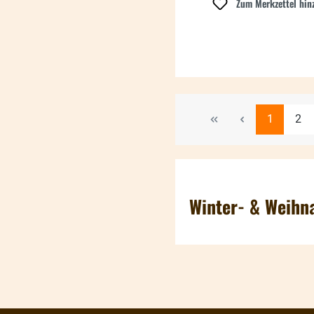
Zum Merkzettel hin
Seite
Seit
1
2
Winter- & Weihn