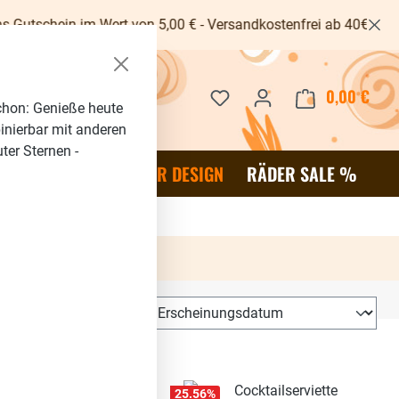
 von 5,00 € - Versandkostenfrei ab 40€ -
Du hast 0 Produkte auf dem 
0,00 €
Waren
chon: Genieße heute
binierbar mit anderen
ter Sternen -
OR
SALE %
RÄDER DESIGN
RÄDER SALE %
25.56
%