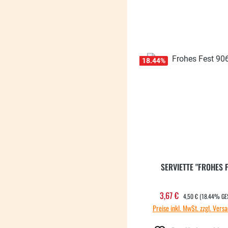
18.44
%
SERVIETTE "FROHES F
REGULÄRER PREIS:
3,67 €
Verkaufspreis:
4,50 €
(18.44% GE
Preise inkl. MwSt. zzgl. Vers