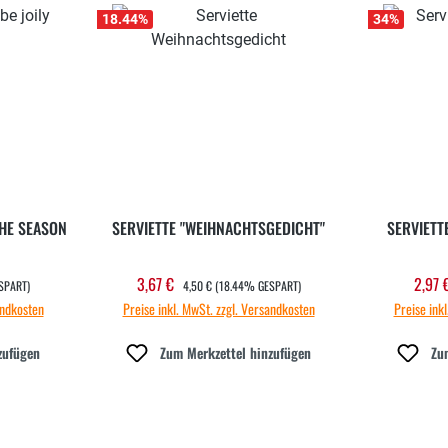
18.44
%
34
%
THE SEASON
SERVIETTE "WEIHNACHTSGEDICHT"
SERVIETT
REGULÄRER PREIS:
3,67 €
2,97
Verkaufspreis:
Verk
SPART)
4,50 €
(18.44% GESPART)
andkosten
Preise inkl. MwSt. zzgl. Versandkosten
Preise ink
zufügen
Zum Merkzettel hinzufügen
Zu