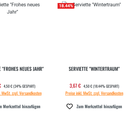
18.44
%
E "FROHES NEUES JAHR"
SERVIETTE "WINTERTRAUM"
REGULÄRER PREIS:
REGULÄRER PREIS:
 €
3,67 €
aufspreis:
Verkaufspreis:
4,50 €
(34% GESPART)
4,50 €
(18.44% GESPART)
l. MwSt. zzgl. Versandkosten
Preise inkl. MwSt. zzgl. Versandkosten
m Merkzettel hinzufügen
Zum Merkzettel hinzufügen