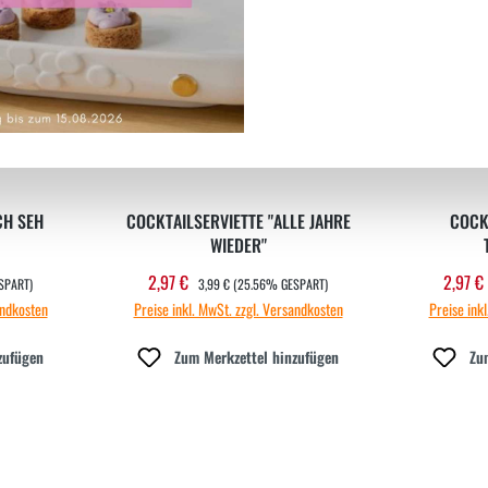
CH SEH
COCKTAILSERVIETTE "ALLE JAHRE
COCK
WIEDER"
REGULÄRER PREIS:
2,97 €
2,97 €
Verkaufspreis:
Verka
SPART)
3,99 €
(25.56% GESPART)
andkosten
Preise inkl. MwSt. zzgl. Versandkosten
Preise ink
zufügen
Zum Merkzettel hinzufügen
Zu