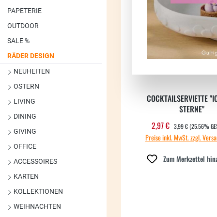
PAPETERIE
OUTDOOR
SALE %
RÄDER DESIGN
NEUHEITEN
OSTERN
COCKTAILSERVIETTE "I
LIVING
STERNE"
DINING
REGULÄRER PREIS:
2,97 €
Verkaufspreis:
3,99 €
(25.56% GE
GIVING
Preise inkl. MwSt. zzgl. Vers
OFFICE
Zum Merkzettel hin
ACCESSOIRES
KARTEN
KOLLEKTIONEN
WEIHNACHTEN