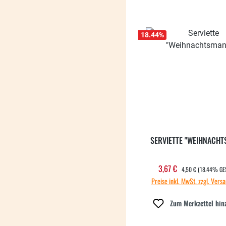
18.44
%
SERVIETTE "WEIHNACH
REGULÄRER PREIS:
3,67 €
Verkaufspreis:
4,50 €
(18.44% GE
Preise inkl. MwSt. zzgl. Vers
Zum Merkzettel hin