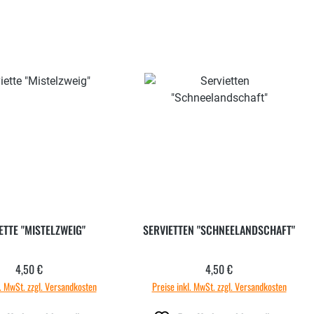
ETTE "MISTELZWEIG"
SERVIETTEN "SCHNEELANDSCHAFT"
4,50 €
4,50 €
Regulärer Preis:
Regulärer Preis:
l. MwSt. zzgl. Versandkosten
Preise inkl. MwSt. zzgl. Versandkosten