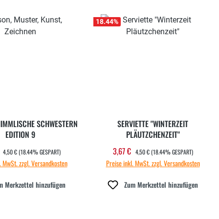
18.44
%
HIMMLISCHE SCHWESTERN
SERVIETTE "WINTERZEIT
EDITION 9
PLÄUTZCHENZEIT"
REGULÄRER PREIS:
REGULÄRER PREIS:
€
3,67 €
ufspreis:
Verkaufspreis:
4,50 €
(18.44% GESPART)
4,50 €
(18.44% GESPART)
l. MwSt. zzgl. Versandkosten
Preise inkl. MwSt. zzgl. Versandkosten
m Merkzettel hinzufügen
Zum Merkzettel hinzufügen