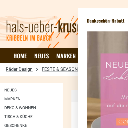
 Hauptinhalt springen
Zur Suche springen
Zur Hauptnavigation springen
Newslett
Dankeschön-Rabatt
HOME
NEUES
MARKEN
DEKO & WOHNEN
Räder Design
FESTE & SEASONS
WEIHNACHTEN
NEUES
MARKEN
Seite
Seit
1
2
DEKO & WOHNEN
TISCH & KÜCHE
GESCHENKE
25.56
%