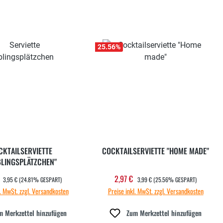
25.56
%
CKTAILSERVIETTE
COCKTAILSERVIETTE "HOME MADE"
BLINGSPLÄTZCHEN"
REGULÄRER PREIS:
REGULÄRER PREIS:
€
2,97 €
ufspreis:
Verkaufspreis:
3,95 €
(24.81% GESPART)
3,99 €
(25.56% GESPART)
l. MwSt. zzgl. Versandkosten
Preise inkl. MwSt. zzgl. Versandkosten
m Merkzettel hinzufügen
Zum Merkzettel hinzufügen