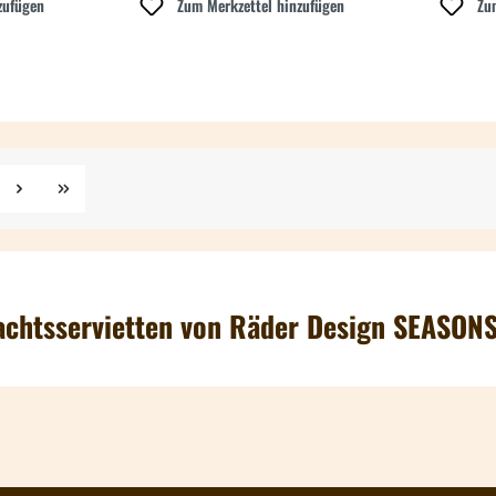
zufügen
Zum Merkzettel hinzufügen
Zu
e
achtsservietten von Räder Design SEASON