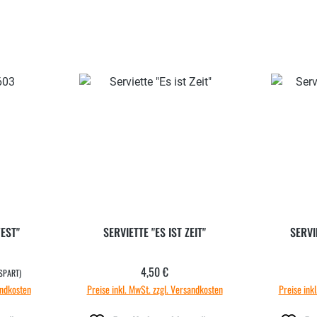
EST"
SERVIETTE "ES IST ZEIT"
SERVI
4,50 €
Regulärer Preis:
SPART)
andkosten
Preise inkl. MwSt. zzgl. Versandkosten
Preise ink