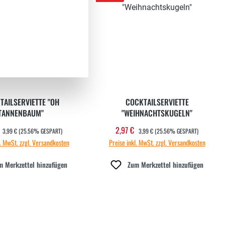
TAILSERVIETTE "OH
COCKTAILSERVIETTE
TANNENBAUM"
"WEIHNACHTSKUGELN"
REGULÄRER PREIS:
REGULÄRER PREIS:
2,97 €
ufspreis:
Verkaufspreis:
3,99 €
(25.56% GESPART)
3,99 €
(25.56% GESPART)
l. MwSt. zzgl. Versandkosten
Preise inkl. MwSt. zzgl. Versandkosten
m Merkzettel hinzufügen
Zum Merkzettel hinzufügen