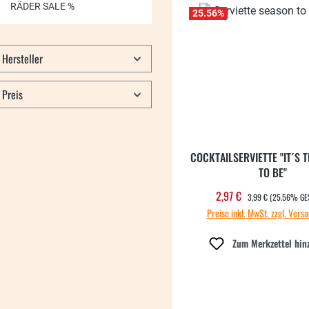
RÄDER SALE %
25.56
%
Hersteller
Preis
COCKTAILSERVIETTE "IT´S 
TO BE"
REGULÄRER PREIS:
2,97 €
Verkaufspreis:
3,99 €
(25.56% GE
Preise inkl. MwSt. zzgl. Vers
Zum Merkzettel hin