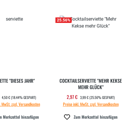
25.56
%
ETTE "DIESES JAHR"
COCKTAILSERVIETTE "MEHR KEKSE
MEHR GLÜCK"
REGULÄRER PREIS:
REGULÄRER PREIS:
€
2,97 €
ufspreis:
Verkaufspreis:
4,50 €
(18.44% GESPART)
3,99 €
(25.56% GESPART)
l. MwSt. zzgl. Versandkosten
Preise inkl. MwSt. zzgl. Versandkosten
m Merkzettel hinzufügen
Zum Merkzettel hinzufügen