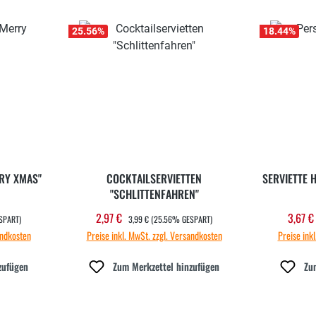
25.56
%
18.44
%
RY XMAS"
COCKTAILSERVIETTEN
SERVIETTE 
"SCHLITTENFAHREN"
REGULÄRER PREIS:
2,97 €
3,67 
Verkaufspreis:
Verka
SPART)
3,99 €
(25.56% GESPART)
andkosten
Preise inkl. MwSt. zzgl. Versandkosten
Preise ink
zufügen
Zum Merkzettel hinzufügen
Zu