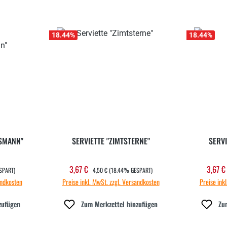
18.44
%
18.44
%
TSMANN"
SERVIETTE "ZIMTSTERNE"
SERVI
REGULÄRER PREIS:
3,67 €
3,67 
Verkaufspreis:
Verka
SPART)
4,50 €
(18.44% GESPART)
andkosten
Preise inkl. MwSt. zzgl. Versandkosten
Preise ink
zufügen
Zum Merkzettel hinzufügen
Zu