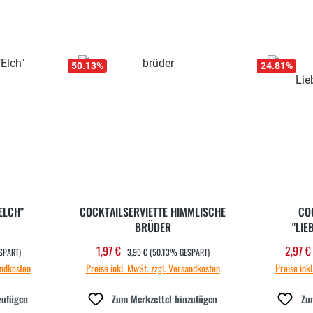
50.13
%
24.81
%
ELCH"
COCKTAILSERVIETTE HIMMLISCHE
CO
BRÜDER
"LIE
REGULÄRER PREIS:
1,97 €
2,97 
Verkaufspreis:
Verka
SPART)
3,95 €
(50.13% GESPART)
andkosten
Preise inkl. MwSt. zzgl. Versandkosten
Preise ink
zufügen
Zum Merkzettel hinzufügen
Zu