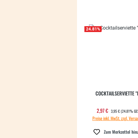
24.81
%
COCKTAILSERVIETTE "
REGULÄRER PREIS:
2,97 €
Verkaufspreis:
3,95 €
(24.81% GE
Preise inkl. MwSt. zzgl. Vers
Zum Merkzettel hin