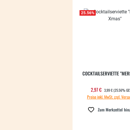
25.56
%
COCKTAILSERVIETTE "MER
REGULÄRER PREIS:
2,97 €
Verkaufspreis:
3,99 €
(25.56% GE
Preise inkl. MwSt. zzgl. Vers
Zum Merkzettel hin