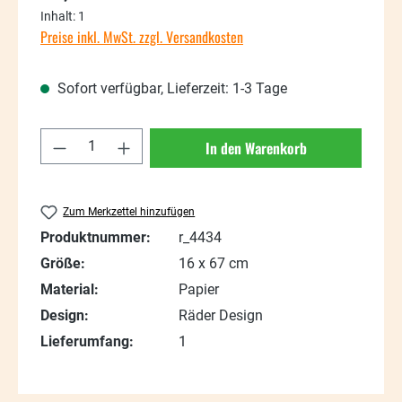
Inhalt:
1
Preise inkl. MwSt. zzgl. Versandkosten
Sofort verfügbar, Lieferzeit: 1-3 Tage
Produkt Anzahl: Gib den gewünschten Wert
In den Warenkorb
Zum Merkzettel hinzufügen
Produktnummer:
r_4434
Größe:
16 x 67 cm
Material:
Papier
Design:
Räder Design
Lieferumfang:
1