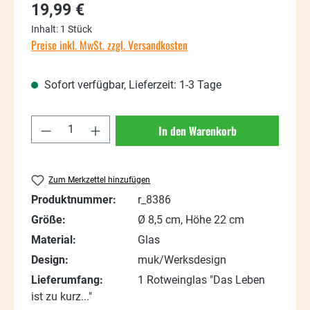
Regulärer Preis:
19,99 €
Inhalt:
1 Stück
Preise inkl. MwSt. zzgl. Versandkosten
Sofort verfügbar, Lieferzeit: 1-3 Tage
Produkt Anzahl: Gib den gewünschten Wert
In den Warenkorb
Zum Merkzettel hinzufügen
Produktnummer:
r_8386
Größe:
Ø 8,5 cm, Höhe 22 cm
Material:
Glas
Design:
muk/Werksdesign
Lieferumfang:
1 Rotweinglas "Das Leben
ist zu kurz..."