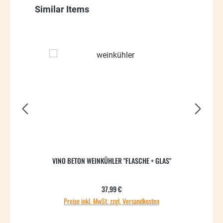
Produktgalerie überspringen
Similar Items
VINO BETON WEINKÜHLER "FLASCHE + GLAS"
V
Regulärer Preis:
37,99 €
Preise inkl. MwSt. zzgl. Versandkosten