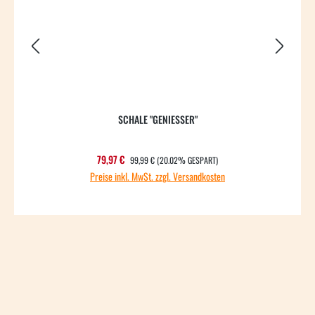
SCHALE "GENIESSER"
REGULÄRER PREIS:
Verkaufspreis:
79,97 €
99,99 €
(20.02% GESPART)
Preise inkl. MwSt. zzgl. Versandkosten