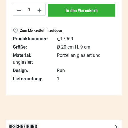
Produkt Anzahl: Gib den gewünschten Wert
In den Warenkorb
Zum Merkzettel hinzufügen
Produktnummer:
r_17969
Größe:
Ø 20 cm H. 9 cm
Material:
Porzellan glasiert und
unglasiert
Design:
Ruh
Lieferumfang:
1
BESCHREIBUNG