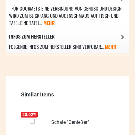
FÜR GOURMETS EINE VERBINDUNG VON GENUSS UND DESIGN
WIRD ZUM BLICKFANG UND AUGENSCHMAUS AUF TISCH UND
TAFEL.EINE TAFEL…
MEHR
INFOS ZUM HERSTELLER
FOLGENDE INFOS ZUM HERSTELLER SIND VERFÜBAR...
MEHR
Produktgalerie überspringen
Similar Items
20.02
%
63.1