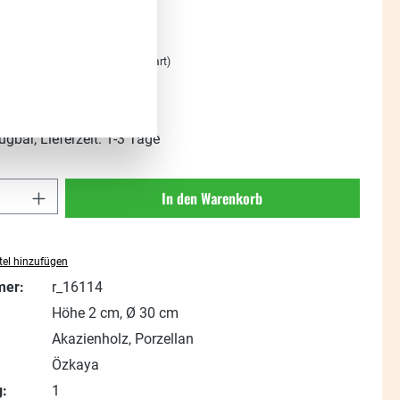
:
%
Regulärer Preis:
119,00 €
(15.99% gespart)
t. zzgl. Versandkosten
ügbar, Lieferzeit: 1-3 Tage
Anzahl: Gib den gewünschten Wert ein oder
In den Warenkorb
el hinzufügen
mer:
r_16114
Höhe 2 cm, Ø 30 cm
Akazienholz, Porzellan
Özkaya
:
1