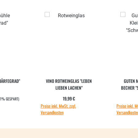
HÄRFEGRAD"
VINO ROTWEINGLAS "LEBEN
GUTEN M
LIEBEN LACHEN"
BECHER "
EIS:
:
Regulärer Preis:
19,99 €
41% GESPART)
Preise inkl. MwSt. zzgl.
Preise inkl. M
Versandkosten
Versandkoste