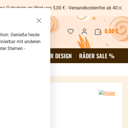
m Wert von 5,00 € - Versandkostenfrei ab 40€ -
Du hast 0 Produkte auf dem 
0,00 €
Waren
chon: Genieße heute
binierbar mit anderen
ter Sternen -
OR
SALE %
RÄDER DESIGN
RÄDER SALE %