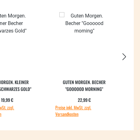
48.56
ORGEN. KLEINER
GUTEN MORGEN. BECHER
GU
SCHWARZES GOLD"
"GOOOOOD MORNING"
Regulärer Preis:
Regulärer Preis:
Ve
19,99 €
22,99 €
16
wSt. zzgl.
Preise inkl. MwSt. zzgl.
Preis
n
Versandkosten
Vers