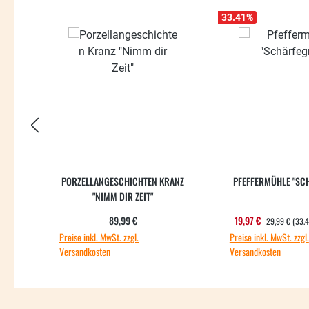
33.41
%
PORZELLANGESCHICHTEN KRANZ
PFEFFERMÜHLE "SC
"NIMM DIR ZEIT"
REGULÄRER PR
Regulärer Preis:
Verkaufspreis
89,99 €
19,97 €
29,99 €
(33.
Preise inkl. MwSt. zzgl.
Preise inkl. MwSt. zzgl.
Versandkosten
Versandkosten