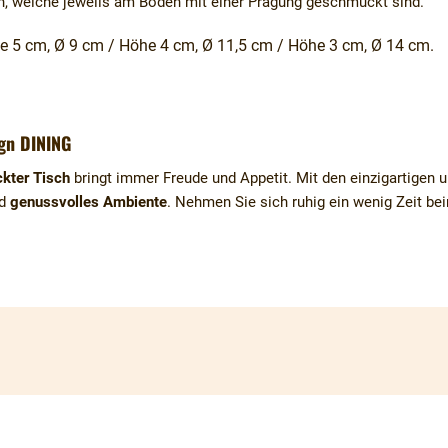
en, welche jeweils am Boden mit einer Prägung geschmückt sind.
e 5 cm, Ø 9 cm / Höhe 4 cm, Ø 11,5 cm /
Höhe 3 cm, Ø 14 cm.
gn DINING
kter Tisch
bringt immer Freude und Appetit. Mit den einzigartigen u
nd
genussvolles Ambiente
. Nehmen Sie sich ruhig ein wenig Zeit b