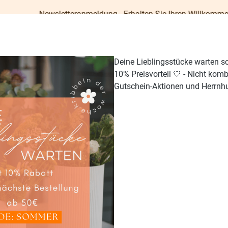
sletteranmeldung - Erhalten Sie Ihren Willkommens-Gutschein i
Deine Lieblingsstücke warten s
10% Preisvorteil 🤍 - Nicht kom
Gutschein-Aktionen und Herrnhu
TISCH & KÜCHE
GESCHENKE
PAPETERIE
OUTDO
bletts
same Zeit"