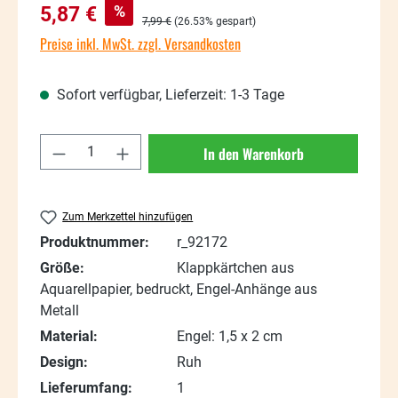
Verkaufspreis:
%
5,87 €
Regulärer Preis:
7,99 €
(26.53% gespart)
Preise inkl. MwSt. zzgl. Versandkosten
Sofort verfügbar, Lieferzeit: 1-3 Tage
Produkt Anzahl: Gib den gewünschten Wert
In den Warenkorb
Zum Merkzettel hinzufügen
Produktnummer:
r_92172
Größe:
Klappkärtchen aus
Aquarellpapier, bedruckt, Engel-Anhänge aus
Metall
Material:
Engel: 1,5 x 2 cm
Design:
Ruh
Lieferumfang:
1