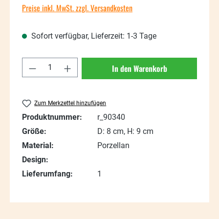
Preise inkl. MwSt. zzgl. Versandkosten
Sofort verfügbar, Lieferzeit: 1-3 Tage
Produkt Anzahl: Gib den gewünschten Wert
In den Warenkorb
Zum Merkzettel hinzufügen
Produktnummer:
r_90340
Größe:
D: 8 cm, H: 9 cm
Material:
Porzellan
Design:
Lieferumfang:
1