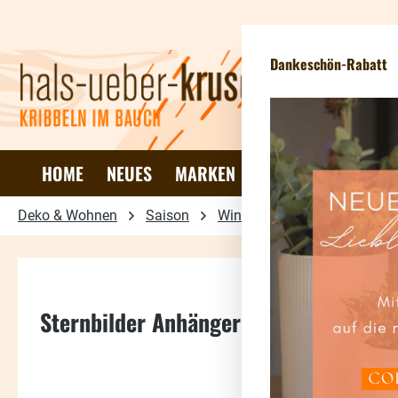
 Hauptinhalt springen
Zur Suche springen
Zur Hauptnavigation springen
N
Dankeschön-Rabatt
HOME
NEUES
MARKEN
DEKO & WOHNEN
Deko & Wohnen
Saison
Winter & Weihnachten
B
Sternbilder Anhänger "Zeit der Wunde