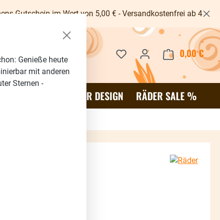
im Wert von 5,00 € - Versandkostenfrei ab 40€ -
Du hast 0 Produkte auf dem 
0,00 €
Waren
chon: Genieße heute
binierbar mit anderen
ter Sternen -
OR
SALE %
RÄDER DESIGN
RÄDER SALE %