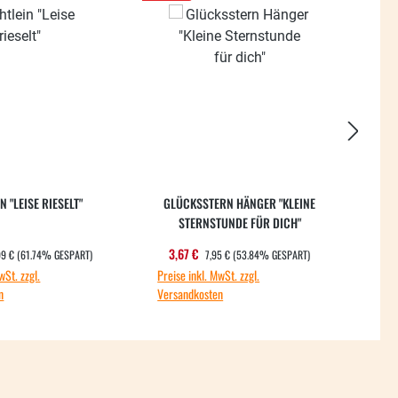
N "LEISE RIESELT"
GLÜCKSSTERN HÄNGER "KLEINE
STERNSTUNDE FÜR DICH"
ULÄRER PREIS:
REGULÄRER PREIS:
spreis:
Verkaufspreis:
Ve
3,67 €
14
99 €
(61.74% GESPART)
7,95 €
(53.84% GESPART)
wSt. zzgl.
Preise inkl. MwSt. zzgl.
Preis
n
Versandkosten
Vers