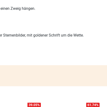
 einen Zweig hängen.
r Sternenbilder, mit goldener Schrift um die Wette.
39.05
%
61.74
%