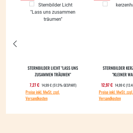
STERNBILDER LICHT "LASS UNS
STERNBILDER KER
ZUSAMMEN TRÄUMEN"
"KLEINER WA
REGULÄRER PREIS:
REGULÄRER PR
Verkaufspreis:
Verkaufspreis
7,27 €
12,97 €
14,99 €
(51.5% GESPART)
14,99 €
(13.
Preise inkl. MwSt. zzgl.
Preise inkl. MwSt. zzgl.
Versandkosten
Versandkosten