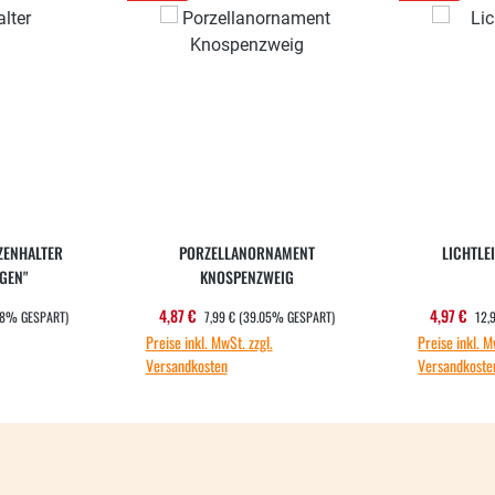
ZENHALTER
PORZELLANORNAMENT
LICHTLEI
GEN"
KNOSPENZWEIG
EIS:
REGULÄRER PREIS:
REG
:
Verkaufspreis:
Verkauf
4,87 €
4,97 €
48% GESPART)
7,99 €
(39.05% GESPART)
12,
Preise inkl. MwSt. zzgl.
Preise inkl. M
Versandkosten
Versandkoste