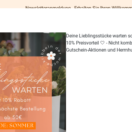
ewsletteranmeldung - Erhalten Sie Ihren Willkommens-Gutschein 
Deine Lieblingsstücke warten s
10% Preisvorteil 🤍 - Nicht kom
Gutschein-Aktionen und Herrnhu
TISCH & KÜCHE
GESCHENKE
PAPETERIE
OUTDO
aumschmuck & Hänger
r"