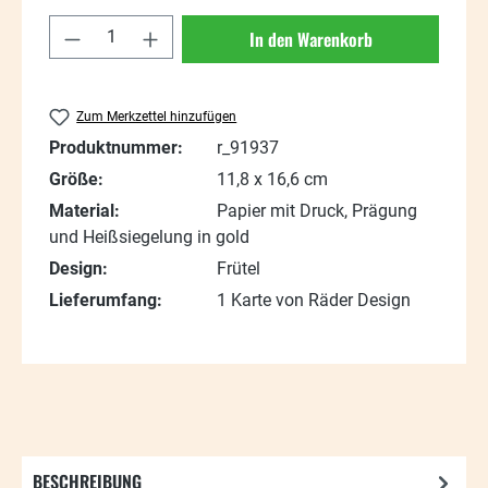
Produkt Anzahl: Gib den gewünschten Wert
In den Warenkorb
Zum Merkzettel hinzufügen
Produktnummer:
r_91937
Größe:
11,8 x 16,6 cm
Material:
Papier mit Druck, Prägung
und Heißsiegelung in gold
Design:
Frütel
Lieferumfang:
1 Karte von Räder Design
BESCHREIBUNG