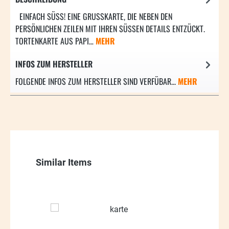
EINFACH SÜSS! EINE GRUSSKARTE, DIE NEBEN DEN PE
RSÖNLICHEN ZEILEN MIT IHREN SÜSSEN DETAILS ENTZÜCKT. TOR
TENKARTE AUS PAPI…
MEHR
INFOS ZUM HERSTELLER
FOLGENDE INFOS ZUM HERSTELLER SIND VERFÜBAR...
MEHR
Produktgalerie überspringen
Similar Items
38.32