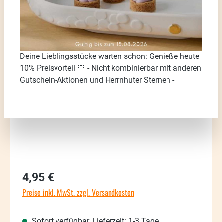
Bildergalerie überspringen
Deine Lieblingsstücke warten schon: Genieße heute
10% Preisvorteil 🤍 - Nicht kombinierbar mit anderen
Gutschein-Aktionen und Herrnhuter Sternen -
Regulärer Preis:
4,95 €
Preise inkl. MwSt. zzgl. Versandkosten
Sofort verfügbar, Lieferzeit: 1-3 Tage