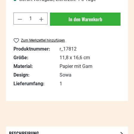
Produkt Anzahl: Gib den gewünschten Wert
In den Warenkorb
Zum Merkzettel hinzufügen
Produktnummer:
r_17812
Größe:
11,8 x 16,6 cm
Material:
Papier mit Garn
Design:
Sowa
Lieferumfang:
1
BESCHREIBUNG