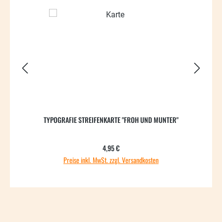
42.73
TYPOGRAFIE STREIFENKARTE "FROH UND MUNTER"
Regulärer Preis:
4,95 €
Preise inkl. MwSt. zzgl. Versandkosten