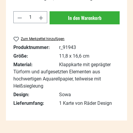
Produkt Anzahl: Gib den gewünschten Wert
In den Warenkorb
Zum Merkzettel hinzufügen
Produktnummer:
r_91943
Größe:
11,8 x 16,6 cm
Material:
Klappkarte mit geprägter
Türform und aufgesetzten Elementen aus
hochwertigen Aquarellpapier, teilweise mit
Heißsiegleung
Design:
Sowa
Lieferumfang:
1 Karte von Räder Design