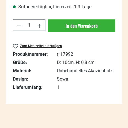
Sofort verfügbar, Lieferzeit: 1-3 Tage
Produkt Anzahl: Gib den gewünschten Wert
In den Warenkorb
Zum Merkzettel hinzufügen
Produktnummer:
r_17992
Größe:
D: 10cm, H: 0,8 cm
Material:
Unbehandeltes Akazienholz
Design:
Sowa
Lieferumfang:
1