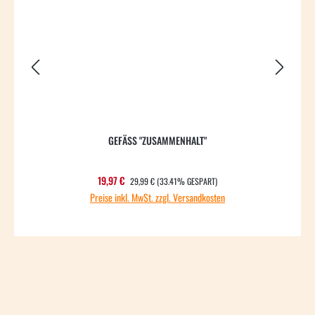
GEFÄSS "ZUSAMMENHALT"
REGULÄRER PREIS:
Verkaufspreis:
19,97 €
29,99 €
(33.41% GESPART)
Preise inkl. MwSt. zzgl. Versandkosten