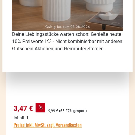
Bildergalerie überspringen
Deine Lieblingsstücke warten schon: Genieße heute
10% Preisvorteil 🤍 - Nicht kombinierbar mit anderen
Gutschein-Aktionen und Herrnhuter Sternen -
Verkaufspreis:
%
3,47 €
Regulärer Preis:
9,99 €
(65.27% gespart)
Inhalt:
1
Preise inkl. MwSt. zzgl. Versandkosten