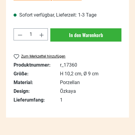
Sofort verfügbar, Lieferzeit: 1-3 Tage
Produkt Anzahl: Gib den gewünschten Wert
In den Warenkorb
Zum Merkzettel hinzufügen
Produktnummer:
r_17360
Größe:
H 10,2 cm, Ø 9 cm
Material:
Porzellan
Design:
Özkaya
Lieferumfang:
1