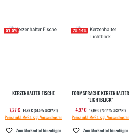
51.5
%
75.14
%
KERZENHALTER FISCHE
FORMSPRACHE KERZENHALTER
"LICHTBLICK"
REGULÄRER PREIS:
REGULÄRER PREIS:
7,27 €
4,97 €
Verkaufspreis:
Verkaufspreis:
14,99 €
(51.5% GESPART)
19,99 €
(75.14% GESPART)
Preise inkl. MwSt. zzgl. Versandkosten
Preise inkl. MwSt. zzgl. Versandkosten
Zum Merkzettel hinzufügen
Zum Merkzettel hinzufügen