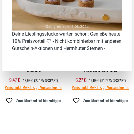
27.1
%
51.73
%
Deine Lieblingsstücke warten schon: Genieße heute
10% Preisvorteil 🤍 - Nicht kombinierbar mit anderen
Gutschein-Aktionen und Herrnhuter Sternen -
WINTERSCHEIN KERZENHALTER
WINTERSCHEIN KERZENHALTER
"STERNE"
"WÜNSCH DIR WAS"
REGULÄRER PREIS:
REGULÄRER PREIS:
9,47 €
6,27 €
Verkaufspreis:
Verkaufspreis:
12,99 €
(27.1% GESPART)
12,99 €
(51.73% GESPART)
Preise inkl. MwSt. zzgl. Versandkosten
Preise inkl. MwSt. zzgl. Versandkosten
Zum Merkzettel hinzufügen
Zum Merkzettel hinzufügen