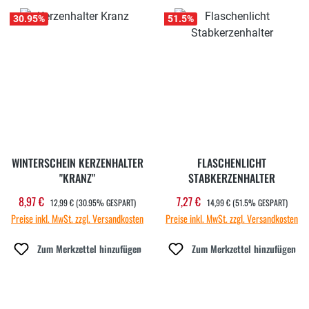
30.95
%
51.5
%
WINTERSCHEIN KERZENHALTER
FLASCHENLICHT
"KRANZ"
STABKERZENHALTER
REGULÄRER PREIS:
REGULÄRER PREIS:
8,97 €
7,27 €
Verkaufspreis:
Verkaufspreis:
12,99 €
(30.95% GESPART)
14,99 €
(51.5% GESPART)
Preise inkl. MwSt. zzgl. Versandkosten
Preise inkl. MwSt. zzgl. Versandkosten
Zum Merkzettel hinzufügen
Zum Merkzettel hinzufügen