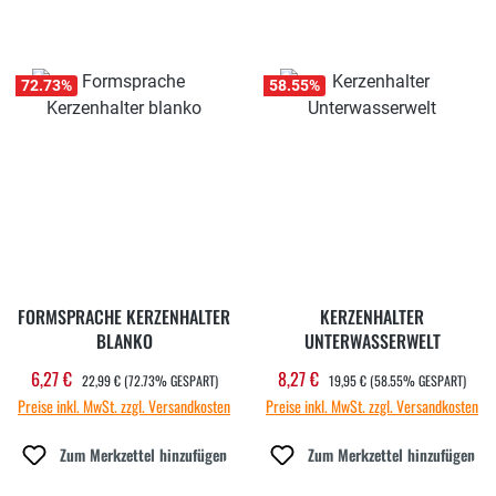
72.73
%
58.55
%
FORMSPRACHE KERZENHALTER
KERZENHALTER
BLANKO
UNTERWASSERWELT
REGULÄRER PREIS:
REGULÄRER PREIS:
6,27 €
8,27 €
Verkaufspreis:
Verkaufspreis:
22,99 €
(72.73% GESPART)
19,95 €
(58.55% GESPART)
Preise inkl. MwSt. zzgl. Versandkosten
Preise inkl. MwSt. zzgl. Versandkosten
Zum Merkzettel hinzufügen
Zum Merkzettel hinzufügen