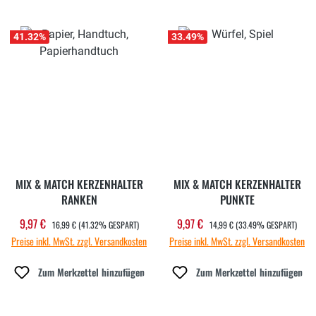
41.32
%
33.49
%
MIX & MATCH KERZENHALTER
MIX & MATCH KERZENHALTER
RANKEN
PUNKTE
REGULÄRER PREIS:
REGULÄRER PREIS:
9,97 €
9,97 €
Verkaufspreis:
Verkaufspreis:
16,99 €
(41.32% GESPART)
14,99 €
(33.49% GESPART)
Preise inkl. MwSt. zzgl. Versandkosten
Preise inkl. MwSt. zzgl. Versandkosten
Zum Merkzettel hinzufügen
Zum Merkzettel hinzufügen