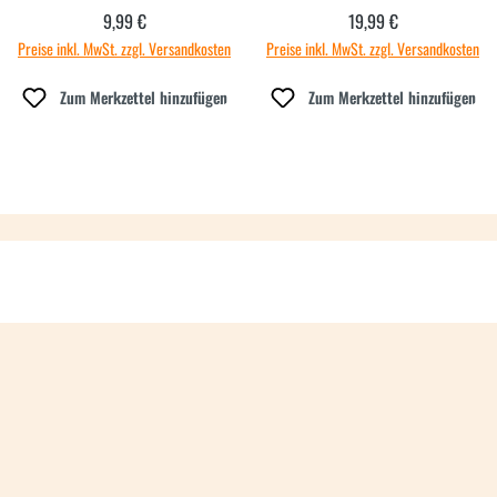
PARKSPAZIERGANG
9,99 €
19,99 €
Regulärer Preis:
Regulärer Preis:
Preise inkl. MwSt. zzgl. Versandkosten
Preise inkl. MwSt. zzgl. Versandkosten
Zum Merkzettel hinzufügen
Zum Merkzettel hinzufügen