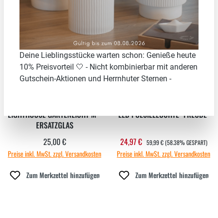
Neu
58.38
%
Deine Lieblingsstücke warten schon: Genieße heute
10% Preisvorteil 🤍 - Nicht kombinierbar mit anderen
Gutschein-Aktionen und Herrnhuter Sternen -
LIGHTHOUSE GARTENLICHT M -
LED POESIELEUCHTE "FREUDE"
ERSATZGLAS
REGULÄRER PREIS:
25,00 €
24,97 €
Regulärer Preis:
Verkaufspreis:
59,99 €
(58.38% GESPART)
Preise inkl. MwSt. zzgl. Versandkosten
Preise inkl. MwSt. zzgl. Versandkosten
Zum Merkzettel hinzufügen
Zum Merkzettel hinzufügen