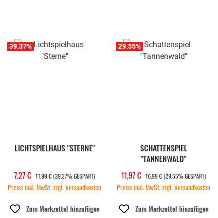
39.37
%
29.55
%
LICHTSPIELHAUS "STERNE"
SCHATTENSPIEL
"TANNENWALD"
REGULÄRER PREIS:
REGULÄRER PREIS:
7,27 €
11,97 €
Verkaufspreis:
Verkaufspreis:
11,99 €
(39.37% GESPART)
16,99 €
(29.55% GESPART)
Preise inkl. MwSt. zzgl. Versandkosten
Preise inkl. MwSt. zzgl. Versandkosten
Zum Merkzettel hinzufügen
Zum Merkzettel hinzufügen