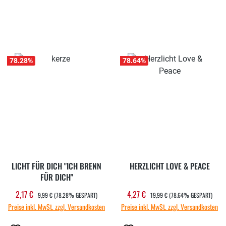
78.28
%
78.64
%
LICHT FÜR DICH "ICH BRENN
HERZLICHT LOVE & PEACE
FÜR DICH"
REGULÄRER PREIS:
REGULÄRER PREIS:
2,17 €
4,27 €
Verkaufspreis:
Verkaufspreis:
9,99 €
(78.28% GESPART)
19,99 €
(78.64% GESPART)
Preise inkl. MwSt. zzgl. Versandkosten
Preise inkl. MwSt. zzgl. Versandkosten