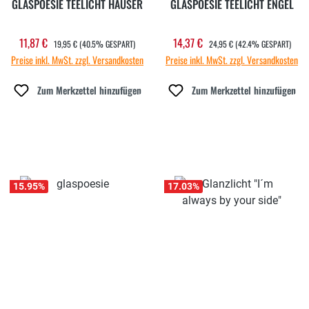
GLASPOESIE TEELICHT HÄUSER
GLASPOESIE TEELICHT ENGEL
REGULÄRER PREIS:
REGULÄRER PREIS:
11,87 €
14,37 €
Verkaufspreis:
Verkaufspreis:
19,95 €
(40.5% GESPART)
24,95 €
(42.4% GESPART)
Preise inkl. MwSt. zzgl. Versandkosten
Preise inkl. MwSt. zzgl. Versandkosten
Zum Merkzettel hinzufügen
Zum Merkzettel hinzufügen
15.95
%
17.03
%