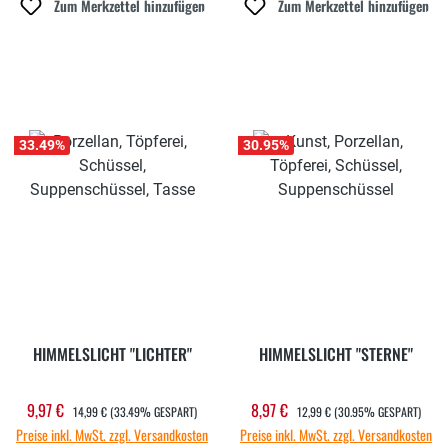
Zum Merkzettel hinzufügen
Zum Merkzettel hinzufügen
33.49
%
30.95
%
HIMMELSLICHT "LICHTER"
HIMMELSLICHT "STERNE"
REGULÄRER PREIS:
REGULÄRER PREIS:
9,97 €
8,97 €
Verkaufspreis:
Verkaufspreis:
14,99 €
(33.49% GESPART)
12,99 €
(30.95% GESPART)
Preise inkl. MwSt. zzgl. Versandkosten
Preise inkl. MwSt. zzgl. Versandkosten