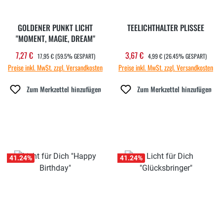
GOLDENER PUNKT LICHT
TEELICHTHALTER PLISSEE
"MOMENT, MAGIE, DREAM"
REGULÄRER PREIS:
REGULÄRER PREIS:
7,27 €
3,67 €
Verkaufspreis:
Verkaufspreis:
17,95 €
(59.5% GESPART)
4,99 €
(26.45% GESPART)
Preise inkl. MwSt. zzgl. Versandkosten
Preise inkl. MwSt. zzgl. Versandkosten
Zum Merkzettel hinzufügen
Zum Merkzettel hinzufügen
41.24
%
41.24
%