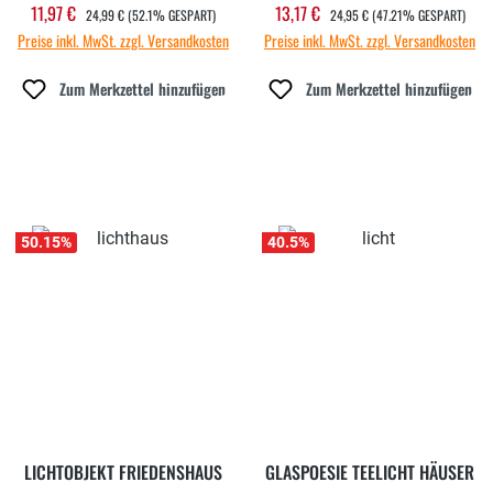
REGULÄRER PREIS:
REGULÄRER PREIS:
11,97 €
13,17 €
Verkaufspreis:
Verkaufspreis:
24,99 €
(52.1% GESPART)
24,95 €
(47.21% GESPART)
Preise inkl. MwSt. zzgl. Versandkosten
Preise inkl. MwSt. zzgl. Versandkosten
Zum Merkzettel hinzufügen
Zum Merkzettel hinzufügen
50.15
%
40.5
%
LICHTOBJEKT FRIEDENSHAUS
GLASPOESIE TEELICHT HÄUSER