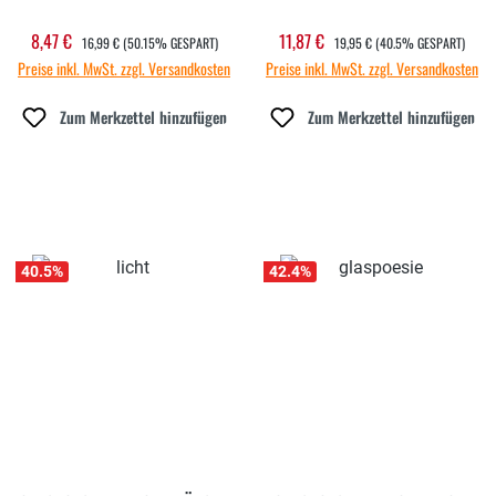
REGULÄRER PREIS:
REGULÄRER PREIS:
8,47 €
11,87 €
Verkaufspreis:
Verkaufspreis:
16,99 €
(50.15% GESPART)
19,95 €
(40.5% GESPART)
Preise inkl. MwSt. zzgl. Versandkosten
Preise inkl. MwSt. zzgl. Versandkosten
Zum Merkzettel hinzufügen
Zum Merkzettel hinzufügen
40.5
%
42.4
%