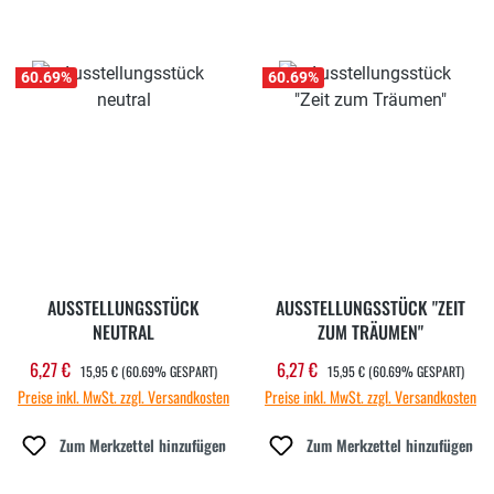
60.69
%
60.69
%
AUSSTELLUNGSSTÜCK
AUSSTELLUNGSSTÜCK "ZEIT
NEUTRAL
ZUM TRÄUMEN"
REGULÄRER PREIS:
REGULÄRER PREIS:
6,27 €
6,27 €
Verkaufspreis:
Verkaufspreis:
15,95 €
(60.69% GESPART)
15,95 €
(60.69% GESPART)
Preise inkl. MwSt. zzgl. Versandkosten
Preise inkl. MwSt. zzgl. Versandkosten
Zum Merkzettel hinzufügen
Zum Merkzettel hinzufügen