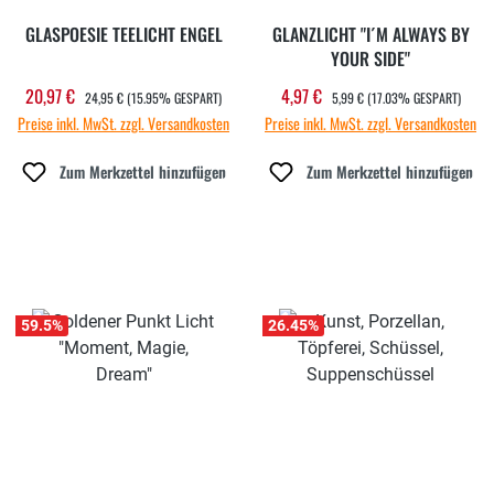
GLASPOESIE TEELICHT ENGEL
GLANZLICHT "I´M ALWAYS BY
YOUR SIDE"
REGULÄRER PREIS:
REGULÄRER PREIS:
20,97 €
4,97 €
Verkaufspreis:
Verkaufspreis:
24,95 €
(15.95% GESPART)
5,99 €
(17.03% GESPART)
Preise inkl. MwSt. zzgl. Versandkosten
Preise inkl. MwSt. zzgl. Versandkosten
Zum Merkzettel hinzufügen
Zum Merkzettel hinzufügen
59.5
%
26.45
%