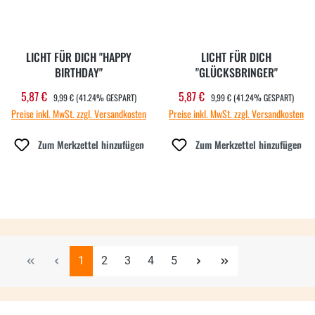
LICHT FÜR DICH "HAPPY
LICHT FÜR DICH
BIRTHDAY"
"GLÜCKSBRINGER"
REGULÄRER PREIS:
REGULÄRER PREIS:
5,87 €
5,87 €
Verkaufspreis:
Verkaufspreis:
9,99 €
(41.24% GESPART)
9,99 €
(41.24% GESPART)
Preise inkl. MwSt. zzgl. Versandkosten
Preise inkl. MwSt. zzgl. Versandkosten
Zum Merkzettel hinzufügen
Zum Merkzettel hinzufügen
Seite
Seite
Seite
Seite
Seite
1
2
3
4
5