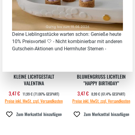
71.06
%
61.4
%
Neu
Neu
Deine Lieblingsstücke warten schon: Genieße heute
10% Preisvorteil 🤍 - Nicht kombinierbar mit anderen
Gutschein-Aktionen und Herrnhuter Sternen -
KLEINE LICHTGESTALT
BLUMENGRUSS LICHTLEIN "
VALENTINA
HAPPY BIRTHDAY"
REGULÄRER PREIS:
REGULÄRER PREIS:
3,47 €
3,47 €
Verkaufspreis:
Verkaufspreis:
11,99 €
(71.06% GESPART)
8,99 €
(61.4% GESPART)
Preise inkl. MwSt. zzgl. Versandkosten
Preise inkl. MwSt. zzgl. Versandkosten
Zum Merkzettel hinzufügen
Zum Merkzettel hinzufügen