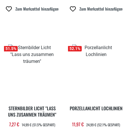
Zum Merkzettel hinzufügen
Zum Merkzettel hinzufügen
51.5
%
52.1
%
STERNBILDER LICHT "LASS
PORZELLANLICHT LOCHLINIEN
UNS ZUSAMMEN TRÄUMEN"
REGULÄRER PREIS:
REGULÄRER PREIS:
7,27 €
11,97 €
Verkaufspreis:
Verkaufspreis:
14,99 €
(51.5% GESPART)
24,99 €
(52.1% GESPART)