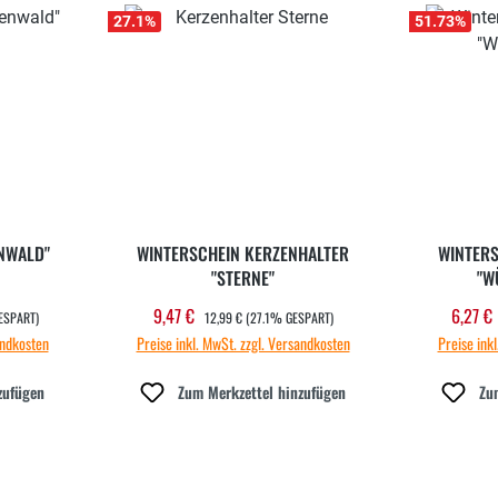
27.1
%
51.73
%
NWALD"
WINTERSCHEIN KERZENHALTER
WINTERS
"STERNE"
"W
REGULÄRER PREIS:
9,47 €
6,27 €
Verkaufspreis:
Verka
ESPART)
12,99 €
(27.1% GESPART)
andkosten
Preise inkl. MwSt. zzgl. Versandkosten
Preise ink
zufügen
Zum Merkzettel hinzufügen
Zu