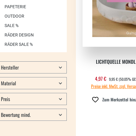
PAPETERIE
OUTDOOR
SALE %
RÄDER DESIGN
RÄDER SALE %
LICHTQUELLE MONDL
Hersteller
REGULÄRER PREIS:
4,97 €
Verkaufspreis:
9,95 €
(50.05% GE
Material
Preise inkl. MwSt. zzgl. Vers
Preis
Zum Merkzettel hin
Bewertung mind.