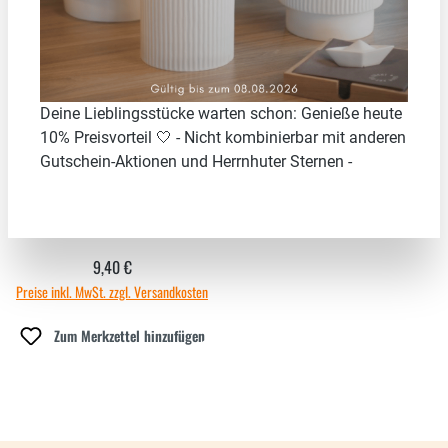
Deine Lieblingsstücke warten schon: Genieße heute
10% Preisvorteil 🤍 - Nicht kombinierbar mit anderen
Gutschein-Aktionen und Herrnhuter Sternen -
REGUR POWERHIT RP 15
9,40 €
Regulärer Preis:
Preise inkl. MwSt. zzgl. Versandkosten
Zum Merkzettel hinzufügen