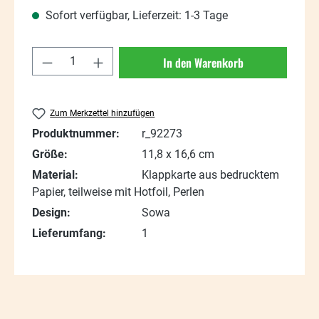
Sofort verfügbar, Lieferzeit: 1-3 Tage
Produkt Anzahl: Gib den gewünschten Wert
In den Warenkorb
Zum Merkzettel hinzufügen
Produktnummer:
r_92273
Größe:
11,8 x 16,6 cm
Material:
Klappkarte aus bedrucktem
Papier, teilweise mit Hotfoil, Perlen
Design:
Sowa
Lieferumfang:
1