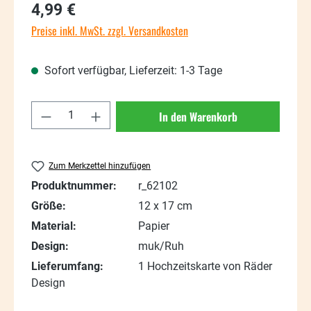
Regulärer Preis:
4,99 €
Preise inkl. MwSt. zzgl. Versandkosten
Sofort verfügbar, Lieferzeit: 1-3 Tage
Produkt Anzahl: Gib den gewünschten Wert
In den Warenkorb
Zum Merkzettel hinzufügen
Produktnummer:
r_62102
Größe:
12 x 17 cm
Material:
Papier
Design:
muk/Ruh
Lieferumfang:
1 Hochzeitskarte von Räder
Design