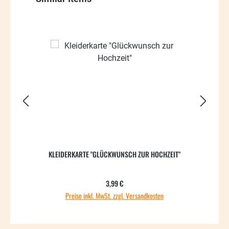
40.48
KLEIDERKARTE "GLÜCKWUNSCH ZUR HOCHZEIT"
B
Regulärer Preis:
3,99 €
Preise inkl. MwSt. zzgl. Versandkosten