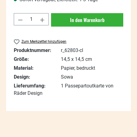
Produkt Anzahl: Gib den gewünschten Wert
In den Warenkorb
Zum Merkzettel hinzufügen
Produktnummer:
r_62803-cl
Größe:
14,5 x 14,5 cm
Material:
Papier, bedruckt
Design:
Sowa
Lieferumfang:
1 Passepartoutkarte von
Räder Design