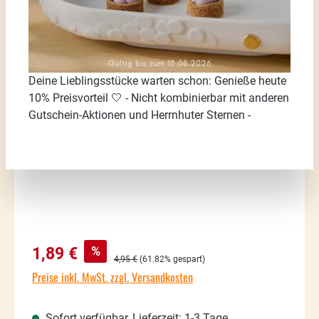
Bildergalerie überspringen
Deine Lieblingsstücke warten schon: Genieße heute
10% Preisvorteil 🤍 - Nicht kombinierbar mit anderen
Gutschein-Aktionen und Herrnhuter Sternen -
Verkaufspreis:
%
1,89 €
Regulärer Preis:
4,95 €
(61.82% gespart)
Preise inkl. MwSt. zzgl. Versandkosten
Sofort verfügbar, Lieferzeit: 1-3 Tage