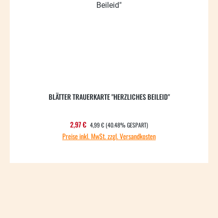
BLÄTTER TRAUERKARTE "HERZLICHES BEILEID"
REGULÄRER PREIS:
Verkaufspreis:
2,97 €
4,99 €
(40.48% GESPART)
Preise inkl. MwSt. zzgl. Versandkosten