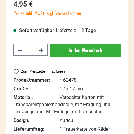
Regulärer Preis:
4,95 €
Preise inkl. MwSt. zzgl. Versandkosten
Sofort verfügbar, Lieferzeit: 1-3 Tage
Produkt Anzahl: Gib den gewünschten Wert
In den Warenkorb
Zum Merkzettel hinzufügen
Produktnummer:
r_62478
Größe:
12 x 17 cm
Material:
Veredelter Karton mit
Transparentpapierbanderole, mit Prägung und
Heißsiegelung. Mit Einleger und Umschlag
Design:
Yurtcu
Lieferumfang:
1 Trauerkarte von Räder