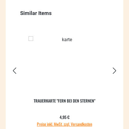
Produktgalerie überspringen
Similar Items
54.51
TRAUERKARTE "FERN BEI DEN STERNEN"
Regulärer Preis:
4,95 €
Preise inkl. MwSt. zzgl. Versandkosten