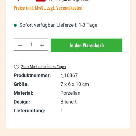
Preise inkl. MwSt. zzgl. Versandkosten
Sofort verfügbar, Lieferzeit: 1-3 Tage
Produkt Anzahl: Gib den gewünschten Wert
In den Warenkorb
Zum Merkzettel hinzufügen
Produktnummer:
r_16367
Größe:
7 x 6 x 10 cm
Material:
Porzellan
Design:
Blienert
Lieferumfang:
1