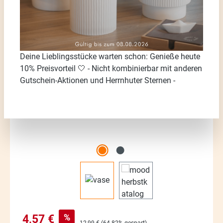
Bildergalerie überspringen
Deine Lieblingsstücke warten schon: Genieße heute
10% Preisvorteil 🤍 - Nicht kombinierbar mit anderen
Gutschein-Aktionen und Herrnhuter Sternen -
Verkaufspreis:
%
4,57 €
Regulärer Preis:
12,99 €
(64.82% gespart)