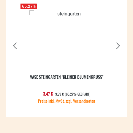
65.27
%
71.17
VASE STEINGARTEN "KLEINER BLUMENGRUSS"
REGULÄRER PREIS:
Verkaufspreis:
3,47 €
9,99 €
(65.27% GESPART)
Preise inkl. MwSt. zzgl. Versandkosten