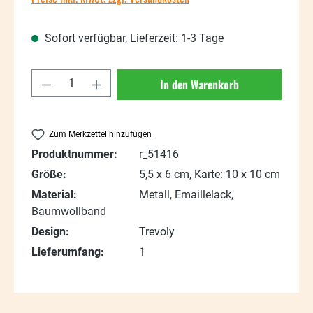
Sofort verfügbar, Lieferzeit: 1-3 Tage
Produkt Anzahl: Gib den gewünschten Wert
In den Warenkorb
Zum Merkzettel hinzufügen
Produktnummer:
r_51416
Größe:
5,5 x 6 cm, Karte: 10 x 10 cm
Material:
Metall, Emaillelack,
Baumwollband
Design:
Trevoly
Lieferumfang:
1