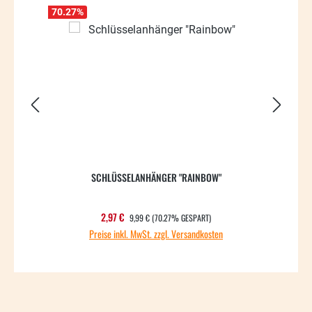
70.27
%
41.24
SCHLÜSSELANHÄNGER "RAINBOW"
REGULÄRER PREIS:
Verkaufspreis:
2,97 €
9,99 €
(70.27% GESPART)
Preise inkl. MwSt. zzgl. Versandkosten