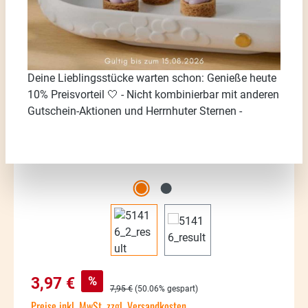
Bildergalerie überspringen
Deine Lieblingsstücke warten schon: Genieße heute
10% Preisvorteil 🤍 - Nicht kombinierbar mit anderen
Gutschein-Aktionen und Herrnhuter Sternen -
Verkaufspreis:
%
3,97 €
Regulärer Preis:
7,95 €
(50.06% gespart)
Preise inkl. MwSt. zzgl. Versandkosten