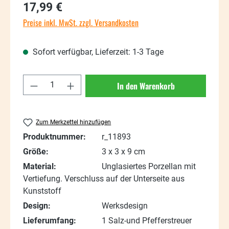
Regulärer Preis:
17,99 €
Preise inkl. MwSt. zzgl. Versandkosten
Sofort verfügbar, Lieferzeit: 1-3 Tage
Produkt Anzahl: Gib den gewünschten Wert
In den Warenkorb
Zum Merkzettel hinzufügen
Produktnummer:
r_11893
Größe:
3 x 3 x 9 cm
Material:
Unglasiertes Porzellan mit
Vertiefung. Verschluss auf der Unterseite aus
Kunststoff
Design:
Werksdesign
Lieferumfang:
1 Salz-und Pfefferstreuer