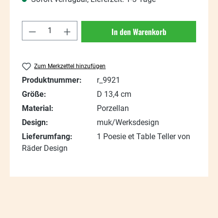
Produkt Anzahl: Gib den gewünschten Wert
In den Warenkorb
Zum Merkzettel hinzufügen
Produktnummer:
r_9921
Größe:
D 13,4 cm
Material:
Porzellan
Design:
muk/Werksdesign
Lieferumfang:
1 Poesie et Table Teller von
Räder Design