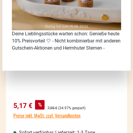
Bildergalerie überspringen
Deine Lieblingsstücke warten schon: Genieße heute
10% Preisvorteil 🤍 - Nicht kombinierbar mit anderen
Gutschein-Aktionen und Herrnhuter Sternen -
Verkaufspreis:
%
5,17 €
Regulärer Preis:
7,95 €
(34.97% gespart)
Preise inkl. MwSt. zzgl. Versandkosten
Sofort verfügbar, Lieferzeit: 1-3 Tage