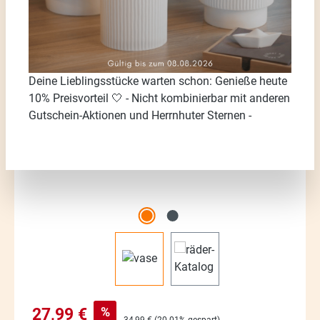
Bildergalerie überspringen
Deine Lieblingsstücke warten schon: Genieße heute
10% Preisvorteil 🤍 - Nicht kombinierbar mit anderen
Gutschein-Aktionen und Herrnhuter Sternen -
Verkaufspreis:
%
27,99 €
Regulärer Preis:
34,99 €
(20.01% gespart)