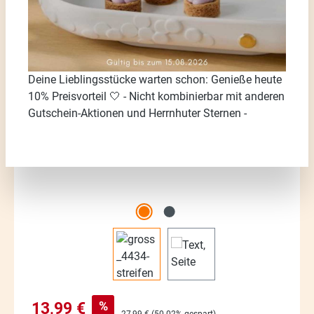
Bildergalerie überspringen
Deine Lieblingsstücke warten schon: Genieße heute
10% Preisvorteil 🤍 - Nicht kombinierbar mit anderen
Gutschein-Aktionen und Herrnhuter Sternen -
Verkaufspreis:
%
13,99 €
Regulärer Preis:
27,99 €
(50.02% gespart)