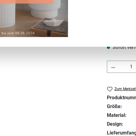
Regulärer Prei
2,50 €
Preise inkl. MwS
Sofort verf
Produkt 
Zum Merkzett
Produktnum
Größe:
Material:
Design:
Lieferumfang