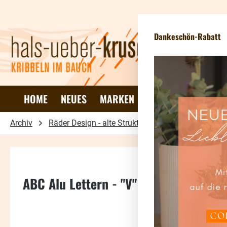
 Hauptinhalt springen
Zur Suche springen
Zur Hauptnavigation springen
Dankeschön-Rabatt
HOME
NEUES
MARKEN
DEKO & WOHNEN
Archiv
Räder Design - alte Struktur
Aluminium Buchs
ABC Alu Lettern - "V"