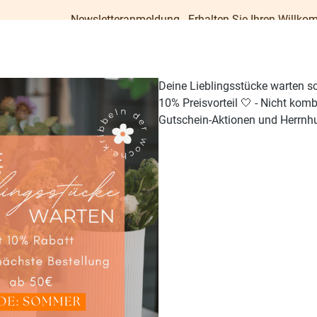
Newsletteranmeldung - Erhalten Sie Ihren Willkommens-Gutsche
Deine Lieblingsstücke warten s
10% Preisvorteil 🤍 - Nicht kom
Gutschein-Aktionen und Herrnhu
TISCH & KÜCHE
GESCHENKE
PAPETERIE
OUTDO
taben