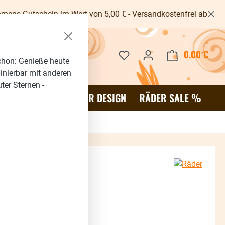
in im Wert von 5,00 € - Versandkostenfrei ab 40€ -
Du hast 0 Produkte auf dem 
0,00 €
Waren
chon: Genieße heute
binierbar mit anderen
ter Sternen -
OR
SALE %
RÄDER DESIGN
RÄDER SALE %