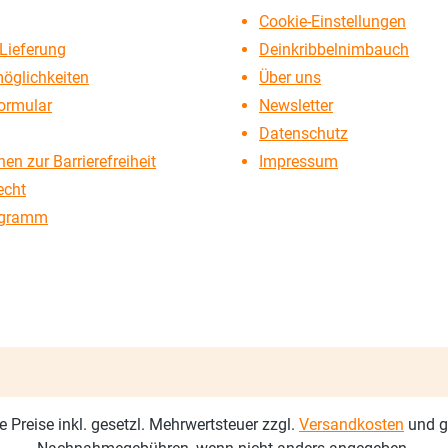
Cookie-Einstellungen
Lieferung
Deinkribbelnimbauch
öglichkeiten
Über uns
ormular
Newsletter
Datenschutz
en zur Barrierefreiheit
Impressum
echt
ogramm
le Preise inkl. gesetzl. Mehrwertsteuer zzgl.
Versandkosten
und g