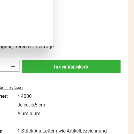
s:
t. zzgl. Versandkosten
ügbar, Lieferzeit: 1-3 Tage
Anzahl: Gib den gewünschten Wert ein oder
In den Warenkorb
el hinzufügen
mer:
r_4000
Je ca. 5,5 cm
Aluminium
:
1 Stück Alu Lettern wie Artikelbezeichnung