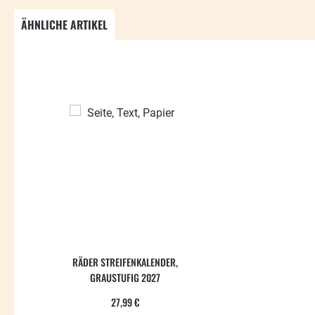
ÄHNLICHE ARTIKEL
Produktgalerie überspringen
RÄDER STREIFENKALENDER,
GRAUSTUFIG 2027
Regulärer Preis:
27,99 €