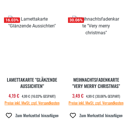
16.03
%
30.06
%
LAMETTAKARTE "GLÄNZENDE
WEIHNACHTSFADENKARTE
AUSSICHTEN"
"VERY MERRY CHRISTMAS"
REGULÄRER PREIS:
REGULÄRER PREIS:
4,19 €
3,49 €
Verkaufspreis:
Verkaufspreis:
4,99 €
(16.03% GESPART)
4,99 €
(30.06% GESPART)
Preise inkl. MwSt. zzgl. Versandkosten
Preise inkl. MwSt. zzgl. Versandkosten
Zum Merkzettel hinzufügen
Zum Merkzettel hinzufügen