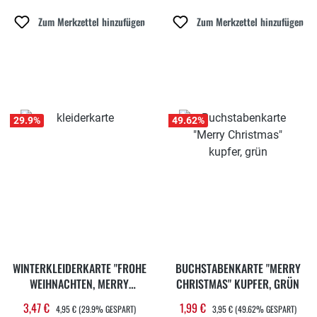
Zum Merkzettel hinzufügen
Zum Merkzettel hinzufügen
29.9
%
49.62
%
WINTERKLEIDERKARTE "FROHE
BUCHSTABENKARTE "MERRY
WEIHNACHTEN, MERRY
CHRISTMAS" KUPFER, GRÜN
CHRISTMAS"
REGULÄRER PREIS:
REGULÄRER PREIS:
3,47 €
1,99 €
Verkaufspreis:
Verkaufspreis:
4,95 €
(29.9% GESPART)
3,95 €
(49.62% GESPART)