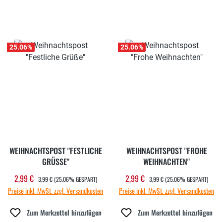
25.06
%
25.06
%
WEIHNACHTSPOST "FESTLICHE
WEIHNACHTSPOST "FROHE
GRÜSSE"
WEIHNACHTEN"
REGULÄRER PREIS:
REGULÄRER PREIS:
2,99 €
2,99 €
Verkaufspreis:
Verkaufspreis:
3,99 €
(25.06% GESPART)
3,99 €
(25.06% GESPART)
Preise inkl. MwSt. zzgl. Versandkosten
Preise inkl. MwSt. zzgl. Versandkosten
Zum Merkzettel hinzufügen
Zum Merkzettel hinzufügen