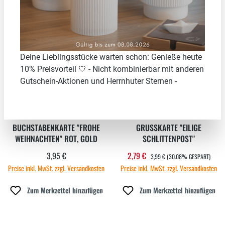
30.08
%
Deine Lieblingsstücke warten schon: Genieße heute
10% Preisvorteil 🤍 - Nicht kombinierbar mit anderen
Gutschein-Aktionen und Herrnhuter Sternen -
BUCHSTABENKARTE "FROHE
GRUSSKARTE "EILIGE S
WEIHNACHTEN" ROT, GOLD
CHLITTENPOST"
REGULÄRER PREIS:
3,95 €
2,79 €
Regulärer Preis:
Verkaufspreis:
3,99 €
(30.08% GESPART)
Preise inkl. MwSt. zzgl. Versandkosten
Preise inkl. MwSt. zzgl. Versandkosten
Zum Merkzettel hinzufügen
Zum Merkzettel hinzufügen