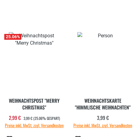
25.06
%
WEIHNACHTSPOST "MERRY
WEIHNACHTSKARTE
CHRISTMAS"
"HIMMLISCHE WEIHNACHTEN"
REGULÄRER PREIS:
2,99 €
3,99 €
Verkaufspreis:
Regulärer Preis:
3,99 €
(25.06% GESPART)
Preise inkl. MwSt. zzgl. Versandkosten
Preise inkl. MwSt. zzgl. Versandkosten