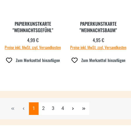
PAPIERKUNSTKARTE
PAPIERKUNSTKARTE
"WEIHNACHTSGEFÜHL"
"WEIHNACHTSBAUM"
4,99 €
4,95 €
Regulärer Preis:
Regulärer Preis:
Preise inkl. MwSt. zzgl. Versandkosten
Preise inkl. MwSt. zzgl. Versandkosten
Zum Merkzettel hinzufügen
Zum Merkzettel hinzufügen
Seite
Seite
Seite
Seite
1
2
3
4