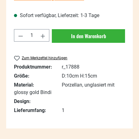
Sofort verfügbar, Lieferzeit: 1-3 Tage
Produkt Anzahl: Gib den gewünschten Wert
In den Warenkorb
Zum Merkzettel hinzufügen
Produktnummer:
r_17888
Größe:
D:10cm H:15cm
Material:
Porzellan, unglasiert mit
glossy gold Bindi
Design:
Lieferumfang:
1