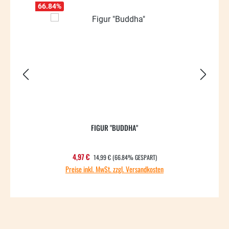
66.84
%
FIGUR "BUDDHA"
REGULÄRER PREIS:
Verkaufspreis:
4,97 €
14,99 €
(66.84% GESPART)
Preise inkl. MwSt. zzgl. Versandkosten