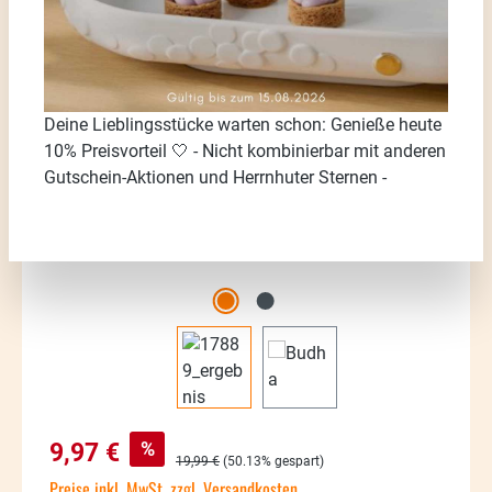
Bildergalerie überspringen
Deine Lieblingsstücke warten schon: Genieße heute
10% Preisvorteil 🤍 - Nicht kombinierbar mit anderen
Gutschein-Aktionen und Herrnhuter Sternen -
Verkaufspreis:
%
9,97 €
Regulärer Preis:
19,99 €
(50.13% gespart)
Preise inkl. MwSt. zzgl. Versandkosten