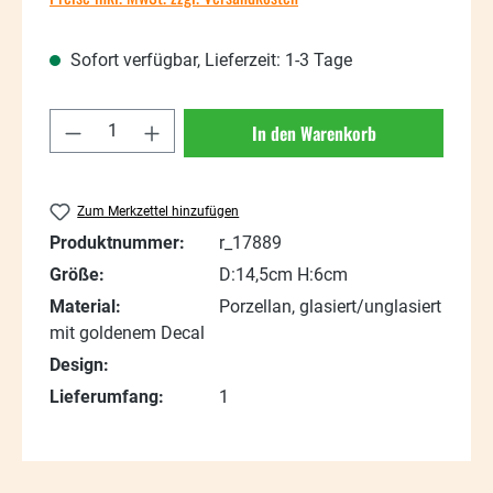
Sofort verfügbar, Lieferzeit: 1-3 Tage
Produkt Anzahl: Gib den gewünschten Wert
In den Warenkorb
Zum Merkzettel hinzufügen
Produktnummer:
r_17889
Größe:
D:14,5cm H:6cm
Material:
Porzellan, glasiert/unglasiert
mit goldenem Decal
Design:
Lieferumfang:
1