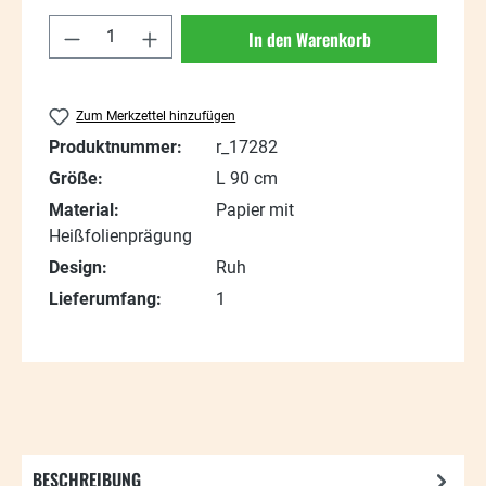
Produkt Anzahl: Gib den gewünschten Wert
In den Warenkorb
Zum Merkzettel hinzufügen
Produktnummer:
r_17282
Größe:
L 90 cm
Material:
Papier mit
Heißfolienprägung
Design:
Ruh
Lieferumfang:
1
BESCHREIBUNG