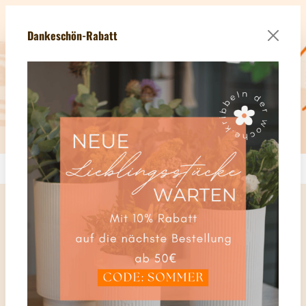
Zum Hauptinhalt springen
tteranmeldung - Erhalten Sie Ihren Willkommens-Gutschein im We
Dankeschön-Rabatt
Du hast 0 Produkte 
Waren
Wohnen & Büro
Dekotrends
Dekoketten
Dekokette Goldvogel 90cm