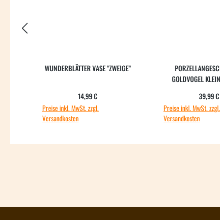
WUNDERBLÄTTER VASE "ZWEIGE"
PORZELLANGESC
GOLDVOGEL KLEI
"VOGELSCHW
Regulärer Preis:
Regul
14,99 €
39,99 €
Preise inkl. MwSt. zzgl.
Preise inkl. MwSt. zzgl.
Versandkosten
Versandkosten