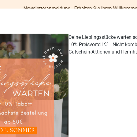
letteranmeldung - Erhalten Sie Ihren Willkommens-Gutschein im
Deine Lieblingsstücke warten s
10% Preisvorteil 🤍 - Nicht kom
Gutschein-Aktionen und Herrnhu
TISCH & KÜCHE
GESCHENKE
PAPETERIE
OUTDO