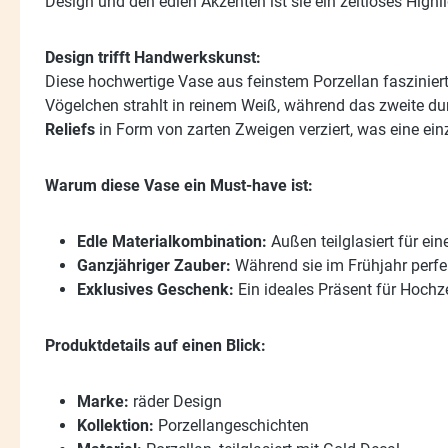
Design und den edlen Akzenten ist sie ein zeitloses Highlig
Design trifft Handwerkskunst:
Diese hochwertige Vase aus feinstem Porzellan faszinier
Vögelchen strahlt in reinem Weiß, während das zweite du
Reliefs
in Form von zarten Zweigen verziert, was eine einz
Warum diese Vase ein Must-have ist:
Edle Materialkombination:
Außen teilglasiert für ein
Ganzjähriger Zauber:
Während sie im Frühjahr perfek
Exklusives Geschenk:
Ein ideales Präsent für Hochz
Produktdetails auf einen Blick:
Marke:
räder Design
Kollektion:
Porzellangeschichten