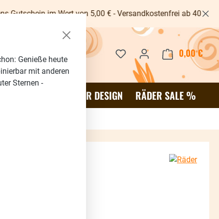
 Wert von 5,00 € - Versandkostenfrei ab 40€ -
Du hast 0 Produkte auf dem 
0,00 €
Waren
chon: Genieße heute
binierbar mit anderen
ter Sternen -
OR
SALE %
RÄDER DESIGN
RÄDER SALE %