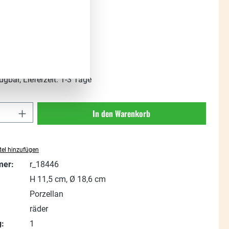
s:
t. zzgl. Versandkosten
ügbar, Lieferzeit: 1-3 Tage
Anzahl: Gib den gewünschten Wert ein oder
In den Warenkorb
el hinzufügen
mer:
r_18446
H 11,5 cm, Ø 18,6 cm
Porzellan
räder
:
1