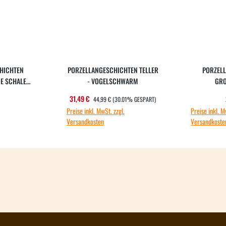
HICHTEN
PORZELLANGESCHICHTEN TELLER
PORZEL
NE SCHALE
- VOGELSCHWARM
GRO
ARM"
VOG
REGULÄRER PREIS:
ärer Preis:
Verkaufspreis:
31,49 €
44,99 €
(30.01% GESPART)
Preise inkl. MwSt. zzgl.
Preise inkl. M
Versandkosten
Versandkoste