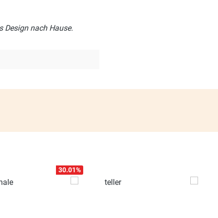
es Design nach Hause.
30.01
%