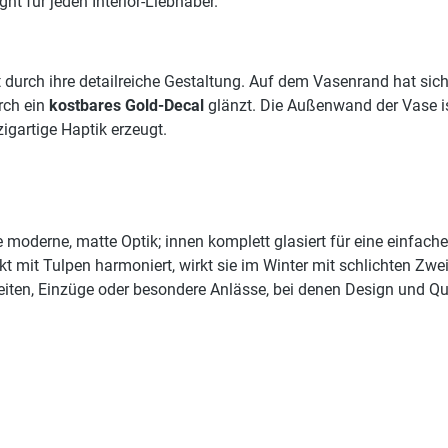
ht für jeden Interior-Liebhaber.
t durch ihre detailreiche Gestaltung. Auf dem Vasenrand hat si
rch ein
kostbares Gold-Decal
glänzt. Die Außenwand der Vase i
igartige Haptik erzeugt.
e moderne, matte Optik; innen komplett glasiert für eine einfach
t mit Tulpen harmoniert, wirkt sie im Winter mit schlichten Zwe
eiten, Einzüge oder besondere Anlässe, bei denen Design und Qua