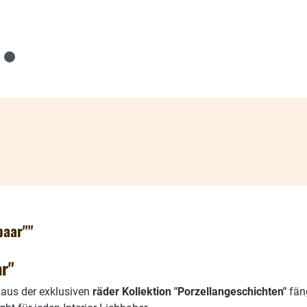
paar""
ar"
aus der exklusiven
räder Kollektion "Porzellangeschichten"
fäng