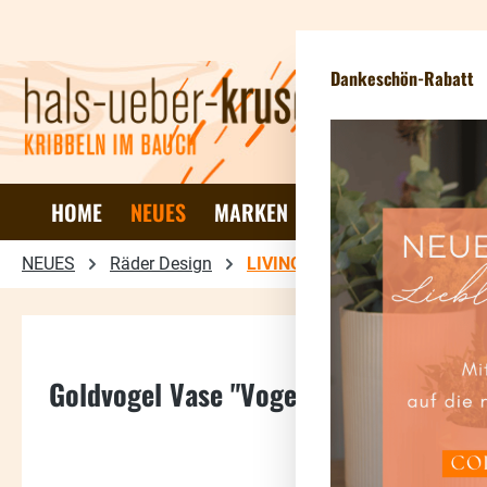
 Hauptinhalt springen
Zur Suche springen
Zur Hauptnavigation springen
News
Dankeschön-Rabatt
HOME
NEUES
MARKEN
DEKO & WOHNEN
NEUES
Räder Design
LIVING
Goldvogel Vase "Vogelpaar"