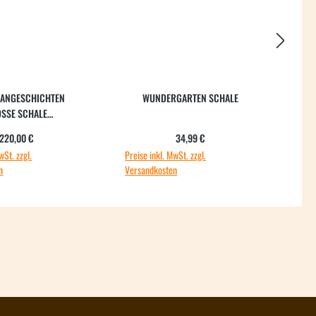
LANGESCHICHTEN
WUNDERGARTEN SCHALE
WU
SSE SCHALE "
ELSCHWARM"
Regulärer Preis:
Regulärer Preis:
220,00 €
34,99 €
wSt. zzgl.
Preise inkl. MwSt. zzgl.
Preis
n
Versandkosten
Vers