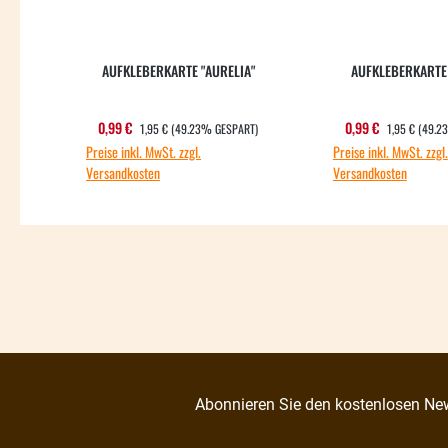
AUFKLEBERKARTE "AURELIA"
AUFKLEBERKARTE 
REGULÄRER PREIS:
REGULÄRER P
Verkaufspreis:
Verkaufsprei
0,99 €
0,99 €
1,95 €
(49.23% GESPART)
1,95 €
(49.2
Preise inkl. MwSt. zzgl.
Preise inkl. MwSt. zzgl.
Versandkosten
Versandkosten
Abonnieren Sie den kostenlosen New