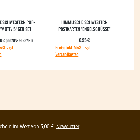
E SCHWESTERN POP-
HIMMLISCHE SCHWESTERN
"MOTIV 5" 6ER SET
POSTKARTEN "ENGELSGRÜSSE"
ULÄRER PREIS:
spreis:
Regulärer Preis:
0,95 €
70 €
(66.29% GESPART)
wSt. zzgl.
Preise inkl. MwSt. zzgl.
n
Versandkosten
chein im Wert von 5,00 €.
Newsletter