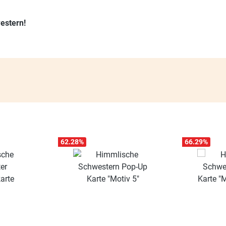
estern!
62.28
%
66.29
%