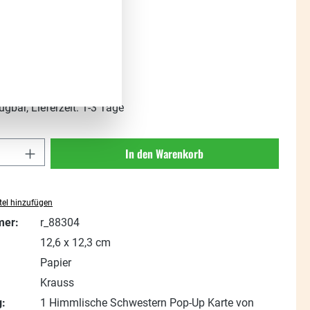
:
%
Regulärer Preis:
3,95 €
(62.28% gespart)
t. zzgl. Versandkosten
ügbar, Lieferzeit: 1-3 Tage
Anzahl: Gib den gewünschten Wert ein oder
In den Warenkorb
el hinzufügen
mer:
r_88304
12,6 x 12,3 cm
Papier
Krauss
:
1 Himmlische Schwestern Pop-Up Karte von