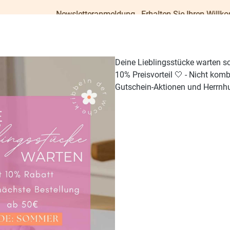
Newsletteranmeldung - Erhalten Sie Ihren Willkommens-Gutsch
Deine Lieblingsstücke warten s
10% Preisvorteil 🤍 - Nicht kom
Gutschein-Aktionen und Herrnhu
TISCH & KÜCHE
GESCHENKE
PAPETERIE
OUTDO
Himmlische Schwestern
Weihnachtskarten
 "Motiv 5"