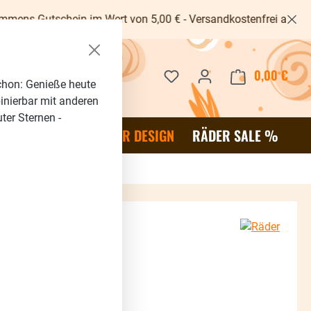
ein im Wert von 5,00 € - Versandkostenfrei ab 40€ -
Du hast 0 Produkte auf dem 
0,00 €
Waren
chon: Genieße heute
binierbar mit anderen
ter Sternen -
OR
SALE %
RÄDER DESIGN
RÄDER SALE %