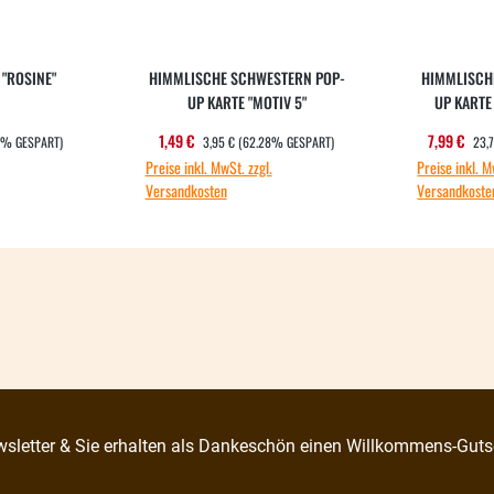
"ROSINE"
HIMMLISCHE SCHWESTERN POP-
HIMMLISCH
UP KARTE "MOTIV 5"
UP KARTE 
REIS:
REGULÄRER PREIS:
REG
s:
Verkaufspreis:
Verkauf
1,49 €
7,99 €
3% GESPART)
3,95 €
(62.28% GESPART)
23,
Preise inkl. MwSt. zzgl.
Preise inkl. M
Versandkosten
Versandkoste
sletter & Sie erhalten als Dankeschön einen Willkommens-Guts