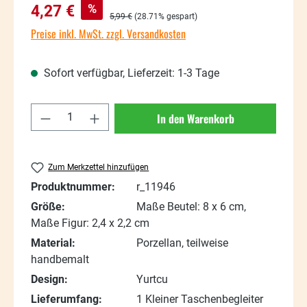
Verkaufspreis:
%
4,27 €
Regulärer Preis:
5,99 €
(28.71% gespart)
Preise inkl. MwSt. zzgl. Versandkosten
Sofort verfügbar, Lieferzeit: 1-3 Tage
Produkt Anzahl: Gib den gewünschten Wert
In den Warenkorb
Zum Merkzettel hinzufügen
Produktnummer:
r_11946
Größe:
Maße Beutel: 8 x 6 cm,
Maße Figur: 2,4 x 2,2 cm
Material:
Porzellan, teilweise
handbemalt
Design:
Yurtcu
Lieferumfang:
1 Kleiner Taschenbegleiter