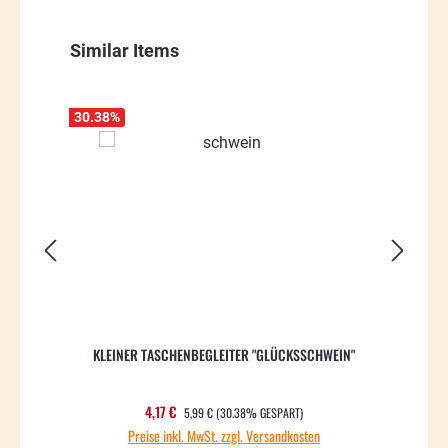
Produktgalerie überspringen
Similar Items
30.38
%
28.71
KLEINER TASCHENBEGLEITER "GLÜCKSSCHWEIN"
K
REGULÄRER PREIS:
Verkaufspreis:
4,17 €
5,99 €
(30.38% GESPART)
Preise inkl. MwSt. zzgl. Versandkosten