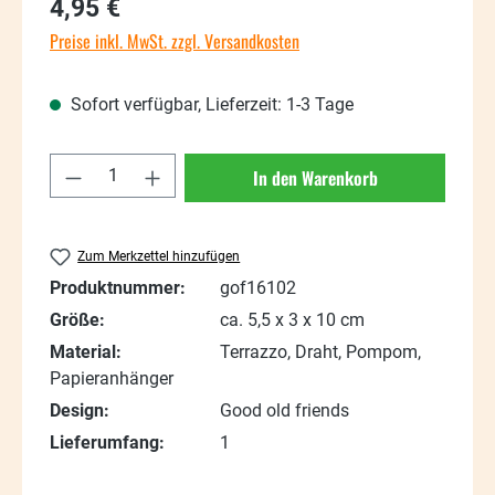
Regulärer Preis:
4,95 €
Preise inkl. MwSt. zzgl. Versandkosten
Sofort verfügbar, Lieferzeit: 1-3 Tage
Produkt Anzahl: Gib den gewünschten Wert
In den Warenkorb
Zum Merkzettel hinzufügen
Produktnummer:
gof16102
Größe:
ca. 5,5 x 3 x 10 cm
Material:
Terrazzo, Draht, Pompom,
Papieranhänger
Design:
Good old friends
Lieferumfang:
1