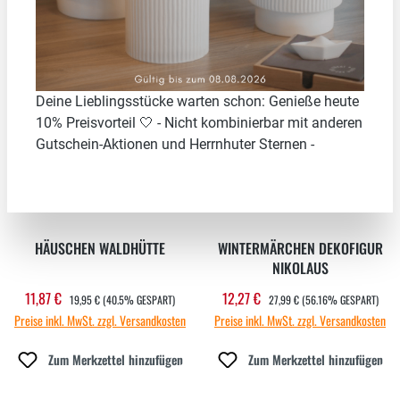
40.5
%
56.16
%
Deine Lieblingsstücke warten schon: Genieße heute
10% Preisvorteil 🤍 - Nicht kombinierbar mit anderen
Gutschein-Aktionen und Herrnhuter Sternen -
HÄUSCHEN WALDHÜTTE
WINTERMÄRCHEN DEKOFIGUR
NIKOLAUS
REGULÄRER PREIS:
REGULÄRER PREIS:
11,87 €
12,27 €
Verkaufspreis:
Verkaufspreis:
19,95 €
(40.5% GESPART)
27,99 €
(56.16% GESPART)
Preise inkl. MwSt. zzgl. Versandkosten
Preise inkl. MwSt. zzgl. Versandkosten
Zum Merkzettel hinzufügen
Zum Merkzettel hinzufügen