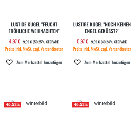
LUSTIGE KUGEL "FEUCHT
LUSTIGE KUGEL "NOCH KEINEN
FRÖHLICHE WEIHNACHTEN"
ENGEL GEKÜSST?"
REGULÄRER PREIS:
REGULÄRER PREIS:
4,97 €
5,97 €
Verkaufspreis:
Verkaufspreis:
9,99 €
(50.25% GESPART)
9,99 €
(40.24% GESPART)
Preise inkl. MwSt. zzgl. Versandkosten
Preise inkl. MwSt. zzgl. Versandkosten
Zum Merkzettel hinzufügen
Zum Merkzettel hinzufügen
46.52
%
46.52
%