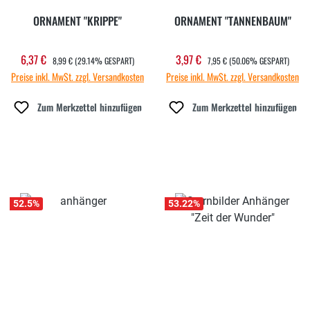
ORNAMENT "KRIPPE"
ORNAMENT "TANNENBAUM"
REGULÄRER PREIS:
REGULÄRER PREIS:
6,37 €
3,97 €
Verkaufspreis:
Verkaufspreis:
8,99 €
(29.14% GESPART)
7,95 €
(50.06% GESPART)
Preise inkl. MwSt. zzgl. Versandkosten
Preise inkl. MwSt. zzgl. Versandkosten
Zum Merkzettel hinzufügen
Zum Merkzettel hinzufügen
52.5
%
53.22
%