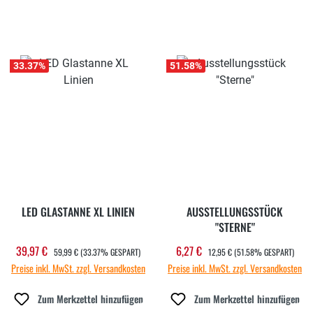
33.37
%
51.58
%
LED GLASTANNE XL LINIEN
AUSSTELLUNGSSTÜCK
"STERNE"
REGULÄRER PREIS:
REGULÄRER PREIS:
39,97 €
6,27 €
Verkaufspreis:
Verkaufspreis:
59,99 €
(33.37% GESPART)
12,95 €
(51.58% GESPART)
Preise inkl. MwSt. zzgl. Versandkosten
Preise inkl. MwSt. zzgl. Versandkosten
Zum Merkzettel hinzufügen
Zum Merkzettel hinzufügen