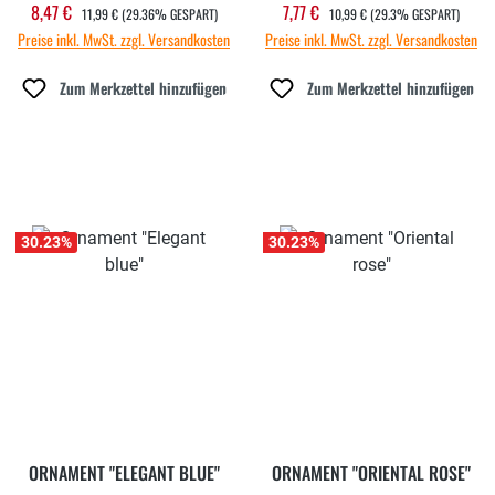
REGULÄRER PREIS:
REGULÄRER PREIS:
8,47 €
7,77 €
Verkaufspreis:
Verkaufspreis:
11,99 €
(29.36% GESPART)
10,99 €
(29.3% GESPART)
Preise inkl. MwSt. zzgl. Versandkosten
Preise inkl. MwSt. zzgl. Versandkosten
Zum Merkzettel hinzufügen
Zum Merkzettel hinzufügen
30.23
%
30.23
%
ORNAMENT "ELEGANT BLUE"
ORNAMENT "ORIENTAL ROSE"