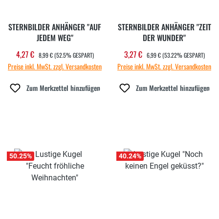
STERNBILDER ANHÄNGER "AUF
STERNBILDER ANHÄNGER "ZEIT
JEDEM WEG"
DER WUNDER"
REGULÄRER PREIS:
REGULÄRER PREIS:
4,27 €
3,27 €
Verkaufspreis:
Verkaufspreis:
8,99 €
(52.5% GESPART)
6,99 €
(53.22% GESPART)
Preise inkl. MwSt. zzgl. Versandkosten
Preise inkl. MwSt. zzgl. Versandkosten
Zum Merkzettel hinzufügen
Zum Merkzettel hinzufügen
50.25
%
40.24
%