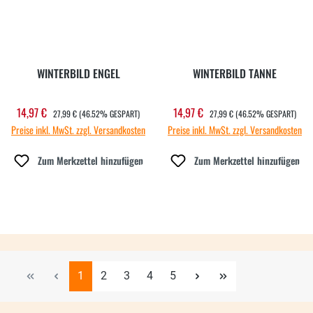
WINTERBILD ENGEL
WINTERBILD TANNE
REGULÄRER PREIS:
REGULÄRER PREIS:
14,97 €
14,97 €
Verkaufspreis:
Verkaufspreis:
27,99 €
(46.52% GESPART)
27,99 €
(46.52% GESPART)
Preise inkl. MwSt. zzgl. Versandkosten
Preise inkl. MwSt. zzgl. Versandkosten
Zum Merkzettel hinzufügen
Zum Merkzettel hinzufügen
Seite
Seite
Seite
Seite
Seite
1
2
3
4
5