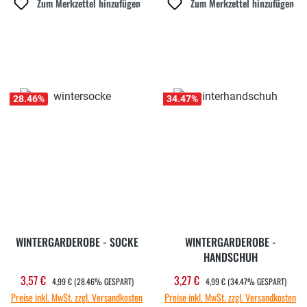
Zum Merkzettel hinzufügen
Zum Merkzettel hinzufügen
28.46
%
34.47
%
WINTERGARDEROBE - SOCKE
WINTERGARDEROBE -
HANDSCHUH
REGULÄRER PREIS:
REGULÄRER PREIS:
3,57 €
3,27 €
Verkaufspreis:
Verkaufspreis:
4,99 €
(28.46% GESPART)
4,99 €
(34.47% GESPART)
Preise inkl. MwSt. zzgl. Versandkosten
Preise inkl. MwSt. zzgl. Versandkosten