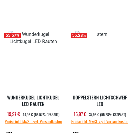
55.57
%
55.28
%
WUNDERKUGEL LICHTKUGEL
DOPPELSTERN LICHTSCHWEIF
LED RAUTEN
LED
REGULÄRER PREIS:
REGULÄRER PREIS:
19,97 €
16,97 €
Verkaufspreis:
Verkaufspreis:
44,95 €
(55.57% GESPART)
37,95 €
(55.28% GESPART)
Preise inkl. MwSt. zzgl. Versandkosten
Preise inkl. MwSt. zzgl. Versandkosten