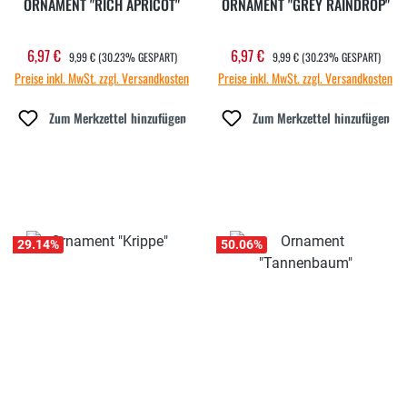
ORNAMENT "RICH APRICOT"
ORNAMENT "GREY RAINDROP"
REGULÄRER PREIS:
REGULÄRER PREIS:
6,97 €
6,97 €
Verkaufspreis:
Verkaufspreis:
9,99 €
(30.23% GESPART)
9,99 €
(30.23% GESPART)
Preise inkl. MwSt. zzgl. Versandkosten
Preise inkl. MwSt. zzgl. Versandkosten
Zum Merkzettel hinzufügen
Zum Merkzettel hinzufügen
29.14
%
50.06
%