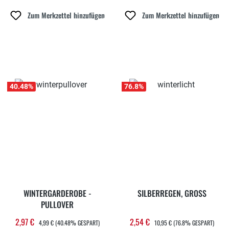
Zum Merkzettel hinzufügen
Zum Merkzettel hinzufügen
40.48
%
76.8
%
WINTERGARDEROBE -
SILBERREGEN, GROSS
PULLOVER
REGULÄRER PREIS:
REGULÄRER PREIS:
2,97 €
2,54 €
Verkaufspreis:
Verkaufspreis:
4,99 €
(40.48% GESPART)
10,95 €
(76.8% GESPART)