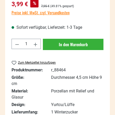
Verkaufspreis:
%
3,99 €
Regulärer Preis:
7,95 €
(49.81% gespart)
Preise inkl. MwSt. zzgl. Versandkosten
Sofort verfügbar, Lieferzeit: 1-3 Tage
Produkt Anzahl: Gib den gewünschten Wert
In den Warenkorb
Zum Merkzettel hinzufügen
Produktnummer:
r_88464
Größe:
Durchmesser 4,5 cm Höhe 9
cm
Material:
Porzellan mit Relief und
Glasur
Design:
Yurtcu/Lüffe
Lieferumfang:
1 Winterzucker