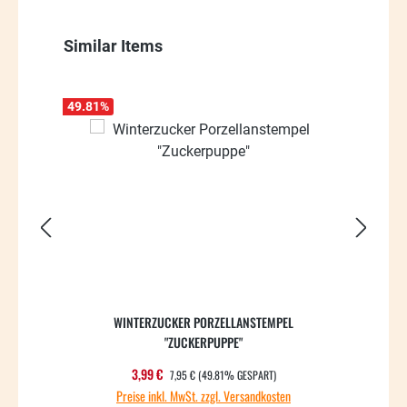
Produktgalerie überspringen
Similar Items
49.81
%
49.81
WINTERZUCKER PORZELLANSTEMPEL
"ZUCKERPUPPE"
REGULÄRER PREIS:
Verkaufspreis:
3,99 €
7,95 €
(49.81% GESPART)
Preise inkl. MwSt. zzgl. Versandkosten