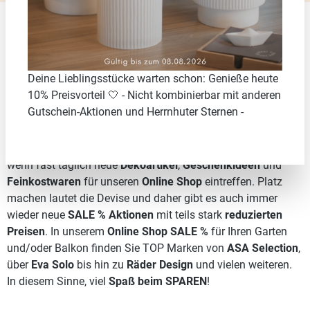
Lifestyle Accessoires, Dekoartikel uvm.
im SALE %
Deine Lieblingsstücke warten schon: Genieße heute
10% Preisvorteil 🤍 - Nicht kombinierbar mit anderen
Dekotrends, Lifestyle Produkte uvm. von Eva Solo,
Gutschein-Aktionen und Herrnhuter Sternen -
Philippi Design uvm.
Große Lager können lange und gut gefüllt sein, besonders
wenn fast täglich neue
Dekoartikel
,
Geschenkideen
und
Feinkostwaren
für unseren
Online Shop
eintreffen. Platz
machen lautet die Devise und daher gibt es auch immer
wieder neue
SALE % Aktionen
mit teils stark
reduzierten
Preisen
. In unserem
Online Shop SALE %
für Ihren Garten
und/oder Balkon finden Sie TOP Marken von
ASA Selection
,
über
Eva Solo
bis hin zu
Räder Design
und vielen weiteren.
In diesem Sinne, viel
Spaß beim SPAREN
!