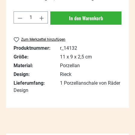
Produkt Anzahl: Gib den gewünschten Wert
In den Warenkorb
Zum Merkzettel hinzufügen
Produktnummer:
r_14132
Größe:
11 x 9 x 2,5 cm
Material:
Porzellan
Design:
Rieck
Lieferumfang:
1 Porzellanschale von Räder
Design